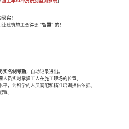
「
渣土车AI冲洗识别监测系统
」
为现实！
何让建筑施工变得更
“智慧”
的！
务实名制考勤
，自动记录进出。
理人员实时掌握工人在施工现场的位置。
水平，为科学的人员调配和精准培训提供依据。
配置。