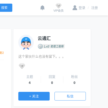
登录
/
注册
云通汇
这个家伙什么也没有留下。。。
主题
回复
粉丝
4
0
0
+ 关注
私信