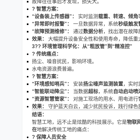
故障往往事后才发现，损失大。
? 智慧方案：
“设备装上传感器”：
实时监测
载重、转速、倾角
“异常即时报警”：
一旦数据异常，系统
秒级触发
“故障预测维修”：
通过
数据分析
，找出潜在故障
效果：
大幅提升设备安全性和使用寿命，降低重
3?? 环境管理科学化：从“粗放管”到“精准控”
? 传统痛点：
扬尘、噪音扰民，影响环境。
水电资源浪费普遍。
? 智慧方案：
“环境感知哨兵”：
安装
扬尘噪声监测装置
，实时
“智能联动降尘”：
当数据
超标
，系统
自动启动喷
“资源智慧管家”：
对施工现场的用水、用电进行
效果：
守护蓝天白云，减少扰民投诉，践行绿色
结语：
智慧工地，远不止是炫酷的科技展示。它是
物联
在
地解决传统工地的痛点：
? 保障人员安全