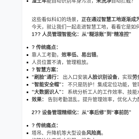
渣土车
能自动识别车身污渍，
未洗净
自动拦截？
这些看似科幻的场景，
正在通过智慧工地逐渐成
今天，就让我们一起走进智慧工地，看看它是如
1?? 人员管理智能化：从“糊涂账”到“精准控”
? 传统痛点：
靠人工考勤，
效率低、易出错
。
人员位置不清，管理粗放。
? 智慧方案：
“刷脸”通行：
出入口安装
人脸识别设备
，实现
劳
“智能安全帽”：
不只是防护！集成定位功能，管
“大数据识人”：
系统分析工人的工作效率、技能
效果：
告别考勤混乱，提升管理效率，优化人力
2?? 设备管理精细化：从“事后修”到“事前防”
? 传统痛点：
塔吊、升降机等大型设备
风险高
。