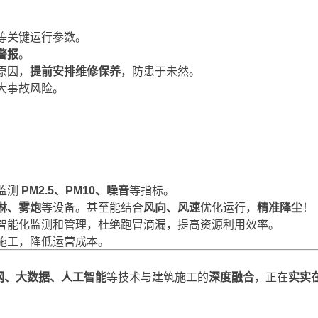
等关键运行参数。
警报
。
原因，
提前安排维修保养
，防患于未然。
大事故风险。
监测
PM2.5、PM10、噪音
等指标。
淋、雾炮
等设备。甚至能结合
风向、风速
优化运行，
精准降尘
！
智能化监测和管理，杜绝跑冒滴漏，提高资源利用效率。
施工，降低运营成本。
网、大数据、人工智能
等技术与建筑施工的
深度融合
，正在
实实