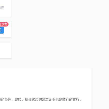
举报
抢沙发
句
质的办理，整转，福建这边的建筑企业也是转行的转行，