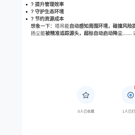
? 提升管理效率
? 守护生态环境
? 节约资源成本
想象一下：
塔吊能
自动感知周围环境，碰撞风险
扬尘能
被精准追踪源头，超标自动启动降尘
……
0
人已收藏
1
人已