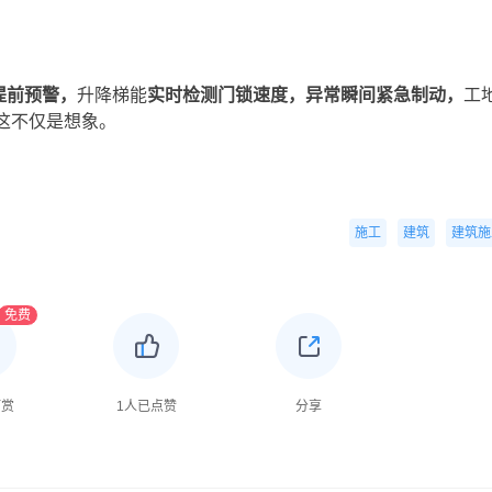
提前预警，
升降梯能
实时检测门锁速度，异常瞬间紧急制动，
工
这不仅是想象。
施工
建筑
建筑施
免费
打赏
1
人已点赞
分享