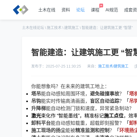
土木在线
资料
论坛
课程
AI规范
成套资
土木在线论坛
\
施工技术
\
建筑施工
\
智能建造：让建筑施工更 “智慧”
智能建造：让建筑施工更 “智
发布于：2025-07-25 11:30:25
来自：
施工技术
/
建筑施工
你能想象吗？在未来的建筑工地上：
塔吊
能自动感知周围环境，
避免碰撞事故
？
「
塔
吊钩
能实时传输高清画面，
盲区自动追踪
？
「
吊
升降梯
能自动检测门锁和速度，异常紧急制动？
激光
束化作 “智能墨线”，精准标记
施工点位
，效
卸料平台
能自动感知载重，超载即刻报警？
「
卸
施工现场的扬尘
能被
精准监测和控制
？
「
环境扬