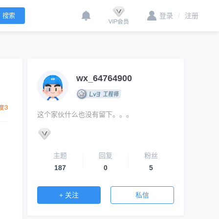
登录
/
注册
wx_64764900
这个家伙什么也没有留下。。。
主题
回复
粉丝
187
0
5
+ 关注
私信