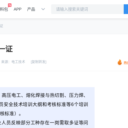
料包
APP
产品
证
一证
来源：
电工技术
[复制转发]
工、高压电工、熔化焊接与热切割、压力焊、
员安全技术培训大纲和考核标准等6个培训
考核标准）。
业人员反映部分工种存在一岗需取多证等问