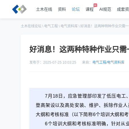
土木在线
资料
论坛
课程
AI规范
成套资
土木在线论坛
\
电气工程
\
电气资料库
\
好消息！这两种特种作业只需一
好消息！这两种特种作业只需
发布于：2025-07-25 10:03:25
来自：
电气工程
/
电气资料库
7月18日，应急管理部印发了低压电
登高架设以及高处安装、维护、拆除作业人
大纲和考核标准（以下简称6个培训大纲和
6个培训大纲和考核标准明确，针对从