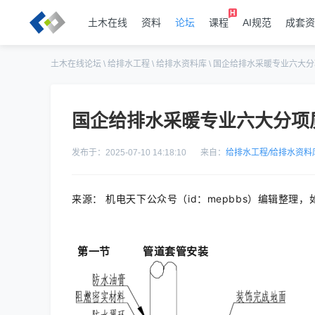
土木在线
资料
论坛
课程
AI规范
成套资
土木在线论坛
\
给排水工程
\
给排水资料库
\
国企给排水采暖专业六大分
国企给排水采暖专业六大分项
发布于：2025-07-10 14:18:10
来自：
给排水工程
/
给排水资料
来源：
机电天下公众号（id：mepbbs）编辑整理
第一节
管道套管安装