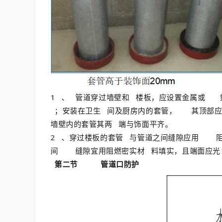
1
、
管道穿过墙壁和
楼板，应设置金属或
；安装在卫生
间及厨房内的套管，
其顶部
墙壁内的套管其两
端与饰面平齐。
2
、穿过楼板的套管
与管道之间缝隙应用
间
缝隙宜用阻燃密实材
料填实，且端面应
第二节
管道口防护