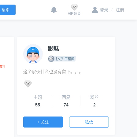
登录
/
注册
影魅
这个家伙什么也没有留下。。。
主题
回复
粉丝
55
74
2
+ 关注
私信