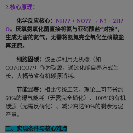
2.
核心原理：
化学反应核心：
NH?? + NO?? → N? + 2H?
O
。厌氧氨氧化菌直接将氨与亚硝酸盐
“对接”，
生成无害的氮气，无需将氨氮完全氧化至硝酸盐
再还原。
细胞固碳：
该菌群利用无机碳（如
CO?/HCO??）作为碳源，通过化能自养方式生
长，大幅节省有机碳源消耗。
节能显著：
相比传统工艺，理论上可节省约
60%的曝气能耗（无需完全硝化）、100%的有机
碳源（无需反硝化）、减少高达90%的剩余污泥
产量。
二、实现条件与核心难点