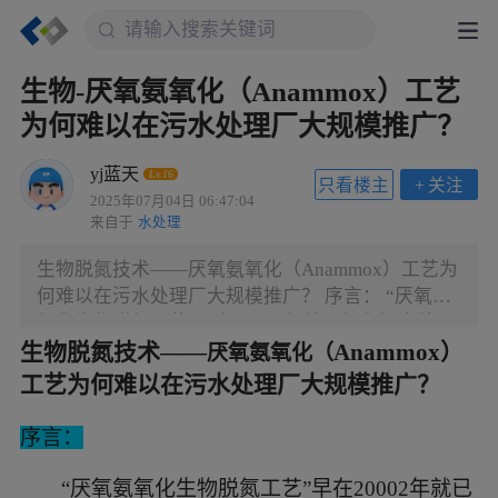
生物-厌氧氨氧化（Anammox）工艺
为何难以在污水处理厂大规模推广？
yj蓝天
Lv.16
只看楼主
+
关注
2025年07月04日 06:47:04
来自于
水处理
生物脱氮技术——厌氧氨氧化（Anammox）工艺为
何难以在污水处理厂大规模推广？ 序言： “厌氧氨
氧化生物脱氮工艺”早在20002年就已经在污水处理
生物脱氮技术
——
Anammox）
厂实际运用了，但推广率极低，在国内很难找到几
厌氧氨氧化（
座运用该技术的污水处理厂。从它的原理可以知
工艺为何难以在污水处理厂大规模推广？
道，相比传统的硝化、反硝化脱氮工艺，其具有低
能耗（可无需大量曝气）、无需碳源（自养微生
序言：
物）两个巨大的优势，采用该处理工艺，脱氮运行
成本将可以极大降低。 一、厌氧氨氧化的技术原理
“厌氧氨氧化生物脱氮工艺”早在20002年就已