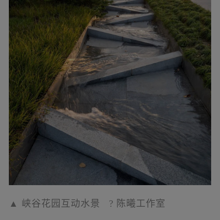
▲
峡谷花园嵌道
?
陈曦
工作
室
在东广场和峡谷花园中，设置了多处舞台空
间，以狮子山和大剧院为背景，容纳了热闹的
公共文化生活，使得公园东侧成为真正的公园
文化区。