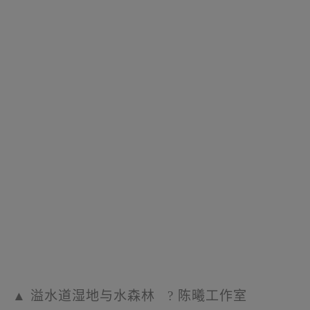
▲
东广场绿岛连接三大公共文化建筑
?
陈曦
工作室
人们可通过地下层的地铁站到达公园，地铁出
口就像走进一片峡谷，可遥望山脉的壮丽景
色。游人沿着喷泉溪流，或穿越
“峡谷花园”的
狭窄嵌道，向上步行，来到主环路和开阔的湖
边。一路上，跳跃的互动喷泉吸引人们亲水、
玩水。