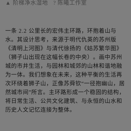
▲
卷轴环路理念
?TLS
▲
总平面图
?TLS