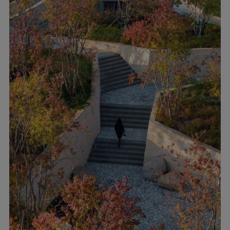
▲
剧院旁舞台
?
陈曦工作室
在湖中，
“络雨亭”设有环绕式的数控雨帘，形
成一处漂浮的水中舞台。亭的顶内藏有投影装
置，可向水帘投射狮山与苏州文化的光影艺
术，在水天一色中展现江南烟雨主题。