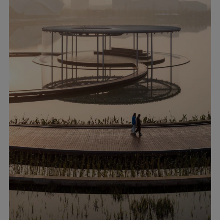
▲
络雨亭与水中栈道
?
陈曦工作室
在苏州博物馆西馆前，一条多年生地被植物组
成的草境，将博物馆入口轴线与山水连接。在
三座文化建筑之间，有枫树林荫路、呼应戏曲
文化的评弹剧场、纪念苏州石文化的岩石花
园、布设象棋桌的棋乐树林、和儿童游乐区，
分布在绿岛状空间中。