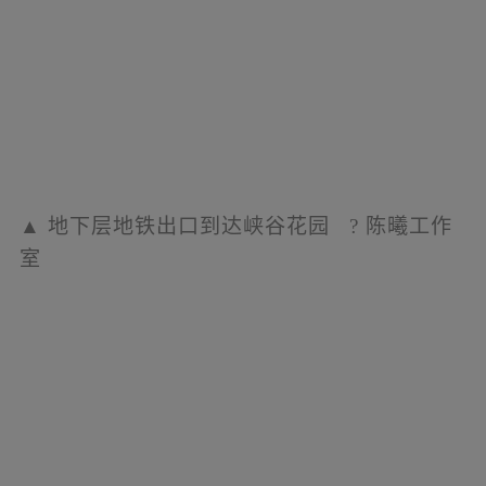
▲
峡谷花园互动水景
?
陈曦工作室