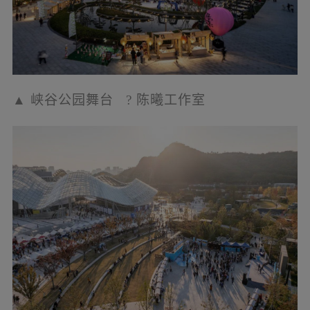
▲
络雨亭
?
陈曦工作室