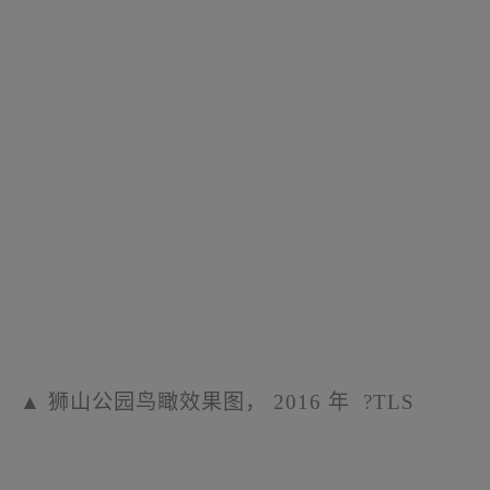
▲
狮山公园鸟瞰效果图，
2016
年
?TLS
公园构成
“一山、一湖、一环”的整体结构。最
初一步是扩展湖泊，使其尺度与山平衡，容纳
狮山与天空的壮丽倒影，也让山水在生态多样
性上互补。考虑苏州的梅雨季，公园收集山体
与园内的地表径流，流经生态浅沟、梯田湿