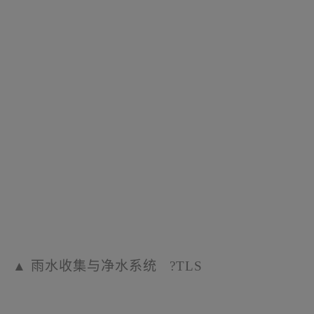
▲
主环路环抱山水
?
陈曦工作室