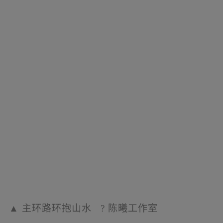
▲
阶梯净水湿地
?
陈曦工作室
一条
2.2
公里长的宏伟主环路，环抱着山与
水。其设计思考，来源于明代仇英的苏州版
《清明上河图》与清代徐扬的《姑苏繁华图》
（狮子山出现在这幅长卷的中央）。画中苏州
城的市井生活，与园林和城郊的山林和谐地融
为一体。我们想象在未来，这种平衡的生活再