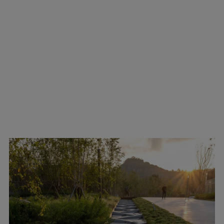
▲
峡谷花园嵌道
?
陈曦工作室