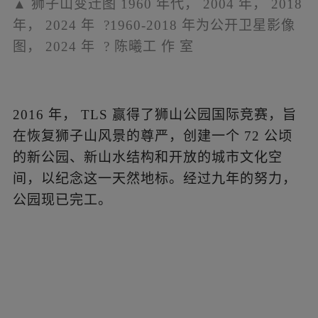
▲
狮子山变迁图
1960
年代，
2004
年，
2018
年，
2024
年
?1960-2018
年为公开卫星影像
图，
2024
年
?
陈曦工
作
室
2016
年，
TLS
赢得了狮山公园国际竞赛，旨
在恢复狮子山风景的尊严，创建一个
72
公顷
的新公园、新山水结构和开放的城市文化空
间，以纪念这一天然地标。经过九年的努力，
公园现已完工。