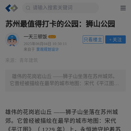
苏州最值得打卡的公园：狮山公园
一天三顿饭
Lv.2
只看楼主
+
关注
2025年06月04日 10:50:11
来自于
景观规划设计
来源：
青年建筑
雄伟的花岗岩山丘 ——狮子山坐落在苏州城郊。
它曾经被描绘在最早的城市地图：宋代《平江图》
（ 1229 年）上，永恒地守护着苏州城。在周边平
缓的地形中，狮子山显得尤为突出，传说它回头遥
望虎丘，守护着苏州人民。在其陡峭的山径上分布
着“狮山十八景”的历史人文景观。许多年来，山脚
雄伟的花岗岩山丘
——狮子山坐落在苏州城
下的游乐园与周围阻隔，小型湖泊过度人工化，山
郊。它曾经被描绘在最早的城市地图：宋代
体被游乐场景点、缆车和广告牌遮挡……尽管承载
《平江图》（
1229
年）上，永恒地守护着苏