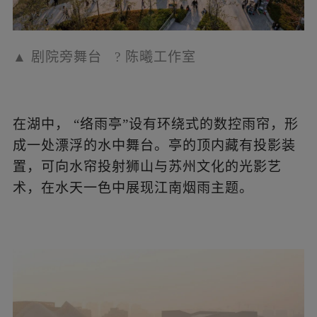
▲
络雨亭远景
?
陈曦工作室