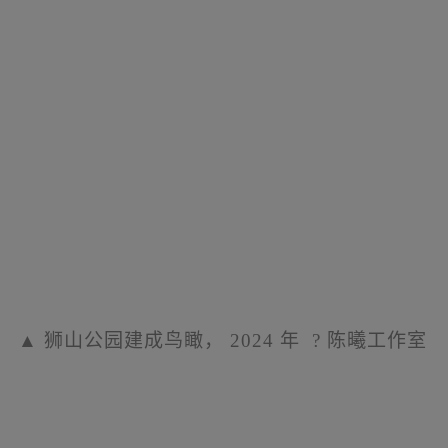
▲
狮山公园建成鸟瞰，
2024
年
?
陈曦工作室
▲
雨水收集与净水系统
?TLS