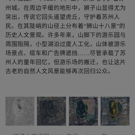
了苏州人的童年回忆，但游乐场的搬迁，也让这片
州城。在周边平缓的地形中，狮子山显得尤为
古老的自然人文风景能够再次回归公众。
突出，传说它回头遥望虎丘，守护着苏州人
民。在其陡峭的山径上分布着“狮山十八景”的
历史人文景观。许多年来，山脚下的游乐园与
周围阻隔，小型湖泊过度人工化，山体被游乐
场景点、缆车和广告牌遮挡……尽管承载了苏
州人的童年回忆，但游乐场的搬迁，也让这片
古老的自然人文风景能够再次回归公众。