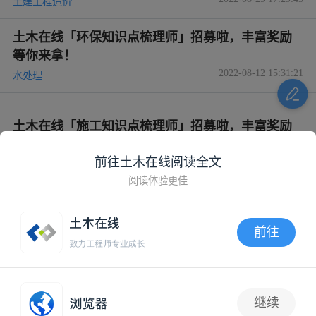
土建工程造价
土木在线「环保知识点梳理师」招募啦，丰富奖励
等你来拿！
2022-08-12 15:31:21
水处理
土木在线「施工知识点梳理师」招募啦，丰富奖励
等你来拿！
前往土木在线阅读全文
2022-08-03 17:00:56
建筑施工
阅读体验更佳
土木在线「专业内容生产者」招募啦，期待您的加
入~
前往
2022-08-03 11:48:17
景观规划设计
APP内打开
电脑版
移动版
App
继续
2
易宝网络版权所有 Copyright©2000-2021