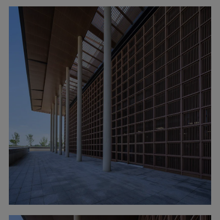
▲屋顶细部 ?胡义杰
十字医疗街
效率是医疗建筑设计的核心考量。在新中医院中
十字医疗街的设计，便是解决医技、住院部、门
诊、急诊等复杂功能关系的有效模式。这条医疗
街不仅是病患就诊的主要路径，更是设计中反复
推敲与优化的关键所在。其尺度适中，分诊便
捷，明亮而温馨的环境设计，让患者在就诊过程
中感受到充分的舒适与便利。