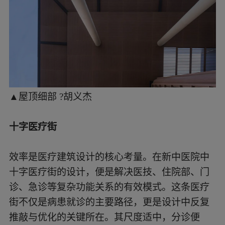
▲室内中庭 ?胡义杰