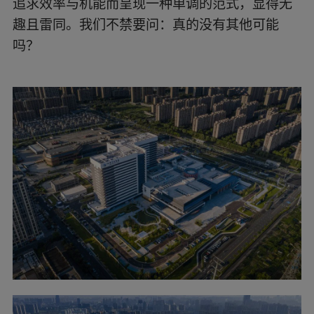
追求效率与机能而呈现一种单调的范式，显得无
流畅的弧线相连。这一变化不仅成功应对了城市尺
趣且雷同。我们不禁要问：真的没有其他可能
度的挑战，还塑造出一个既连续又统一的建筑形
象。更重要的是，这样的布局提升了两个病区公共
吗？
区域的导向性，同时也优化了空间品质，为患者提
供了更加舒适的就医环境。