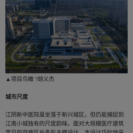
▲项目鸟瞰 ?胡义杰
城市尺度
江阴新中医院虽坐落于新兴城区，但仍能捕捉到
江南小城独有的尺度韵味。面对大规模医疗建筑
常见的双病区长条形主楼设计，本设计巧妙地采