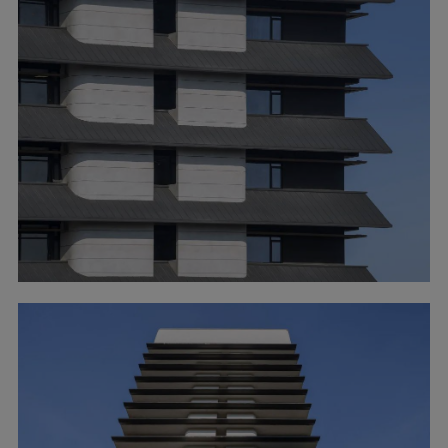
▲受中医百宝箱般概念启发 ?胡义杰