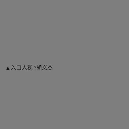
▲屋顶人视 ?胡义杰