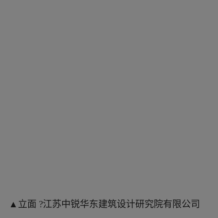
▲受密檐塔楼的灵感启发 ?胡义杰