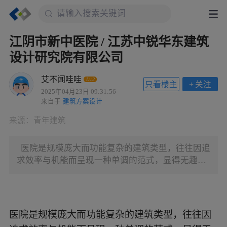
江阴市新中医院 / 江苏中锐华东建筑
设计研究院有限公司
艾不闻哇哇
Lv.2
只看楼主
+
关注
2025年04月23日 09:31:56
来自于
建筑方案设计
来源：
青年建筑
医院是规模庞大而功能复杂的建筑类型，往往因追
求效率与机能而呈现一种单调的范式，显得无趣且
雷同。我们不禁要问：真的没有其他可能吗？ ▲项
目鸟瞰 ?胡义杰 城市尺度 江阴新中医院虽坐落于新
兴城区，但仍能捕捉到江南小城独有的尺度韵味。
面对大规模医疗建筑常见的双病区长条形主楼设
医院是规模庞大而功能复杂的建筑类型，往往因
计，本设计巧妙地采用了两个病区错位布置，并以