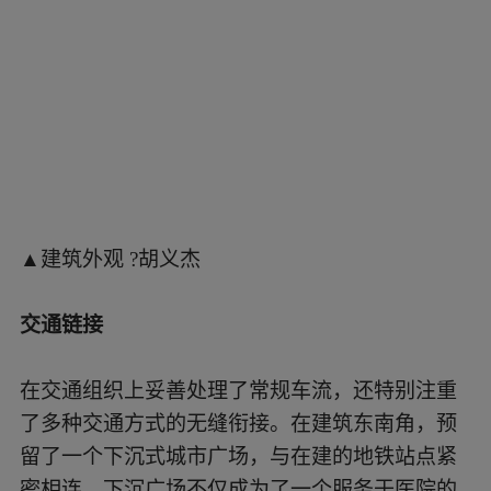
▲下沉式城市广场 ?胡义杰
中医文化
中医文化蕴含着深厚中国文化底蕴与中国医学智
慧，在新中医院的设计中得到了抽象的展现：密
檐塔楼、中医百宝箱般概念、大屋檐的延伸、灰
白色彩的搭配以及木质材料的温暖触感，这些设
计元素不仅为医院空间增添了浓郁的文化氛围，
更让患者在接受治疗的过程中，能够深刻感受到
中国文化的独特魅力。