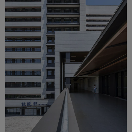
▲受中医百宝箱般概念启发 ?胡义杰