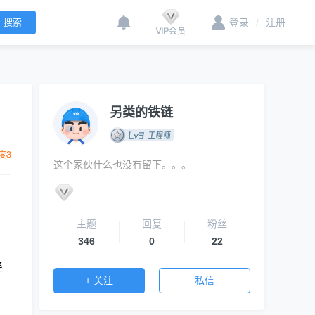
登录
/
注册
另类的铁链
这个家伙什么也没有留下。。。
主题
回复
粉丝
346
0
22
经
+ 关注
私信