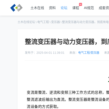
土木在线
资料
论坛
课程
AI规范
成套资
土木在线论坛
\
电气工程
\
变压器
\
整流变压器与动力变压器，到底有啥
整流变压器与动力变压器，到
发布于：2025-04-01 11:39:01
来自：
电气工程
/
变压器
来
变流是整流、逆流和变频三种工作方式的总称，
整流滤波后输出为直流。整流变压器是整流设备的
流设备的方式获取。