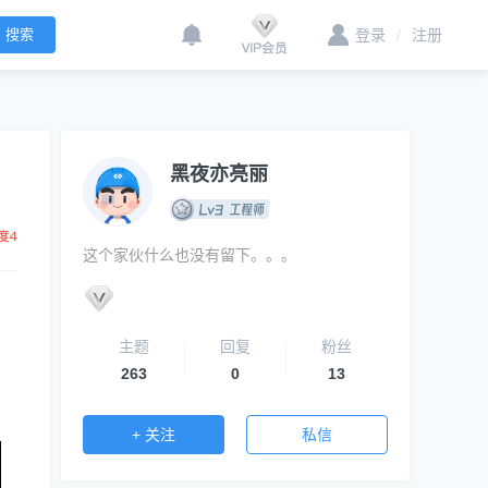
登录
/
注册
黑夜亦亮丽
这个家伙什么也没有留下。。。
主题
回复
粉丝
263
0
13
+ 关注
私信