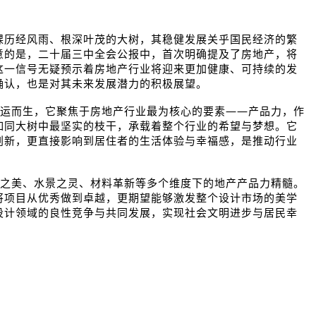
棵历经风雨、根深叶茂的大树，其稳健发展关乎国民经济的繁
意的是，二十届三中全会公报中，首次明确提及了房地产，将
这一信号无疑预示着房地产行业将迎来更加健康、可持续的发
确认，也是对其未来发展潜力的积极展望。
运而生，它聚焦于房地产行业最为核心的要素——产品力，作
如同大树中最坚实的枝干，承载着整个行业的希望与梦想。它
创新，更直接影响到居住者的生活体验与幸福感，是推动行业
之美、水景之灵、材料革新等多个维度下的地产产品力精髓。
将项目从优秀做到卓越，更期望能够激发整个设计市场的美学
设计领域的良性竞争与共同发展，实现社会文明进步与居民幸