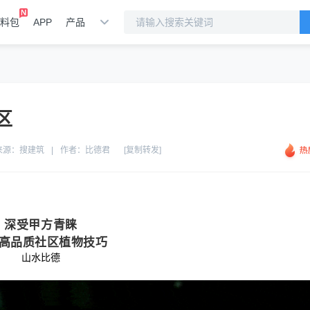
料包
APP
产品
区
来源：
搜建筑
|
作者：
比德君
[复制转发]
深受甲方青睐
高品质社区植物技巧
山水比德