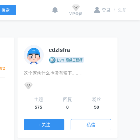
登录
/
注册
cdzlsfra
这个家伙什么也没有留下。。。
主题
回复
粉丝
575
0
50
+ 关注
私信