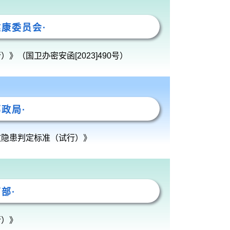
健康委员会·
（国卫办密安函[2023]490号）
邮政局·
故隐患判定标准（试行）》
育部·
行）》