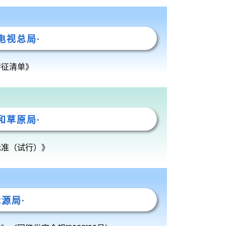
电视总局·
特征清单》
和草原局·
标准（试行）》
能源局·