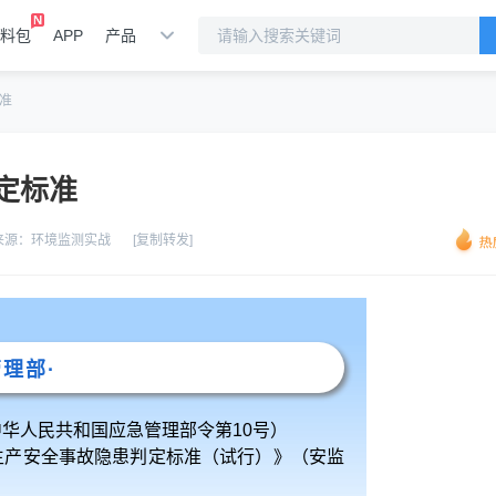
料包
APP
产品
准
定标准
来源：
环境监测实战
[复制转发]
管理部·
华人民共和国应急管理部令第10号）
生产安全事故隐患判定标准（试行）》（安监