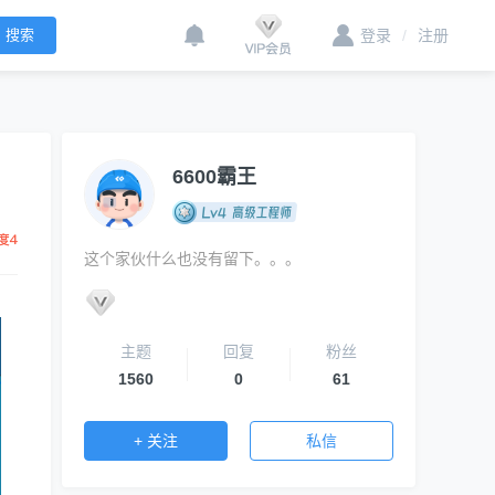
登录
/
注册
6600霸王
这个家伙什么也没有留下。。。
主题
回复
粉丝
1560
0
61
+ 关注
私信