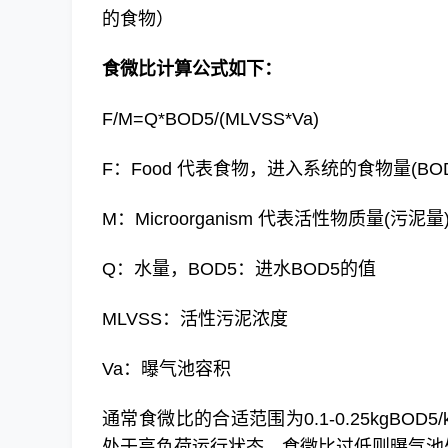
的食物）
食微比计算公式如下：
F/M=Q*BOD5/(MLVSS*Va)
F：Food 代表食物，进入系统的食物量(BOD
M：Microorganism 代表活性物质量(污泥量
Q：水量，BOD5：进水BOD5的值
MLVSS：活性污泥浓度
Va：曝气池容积
通常食微比的合适范围为0.1-0.25kgBO
处于高负荷运行状态，食微比过低则曝气池