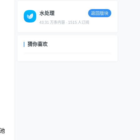
水处理
返回版块
43.31 万条内容 · 1515 人订阅
猜你喜欢
气池