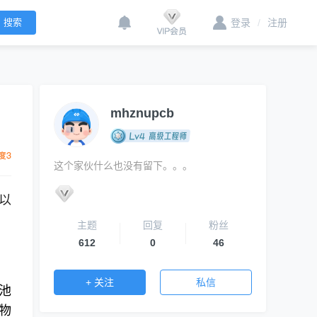
登录
/
注册
mhznupcb
这个家伙什么也没有留下。。。
以
主题
回复
粉丝
612
0
46
+ 关注
私信
池
物