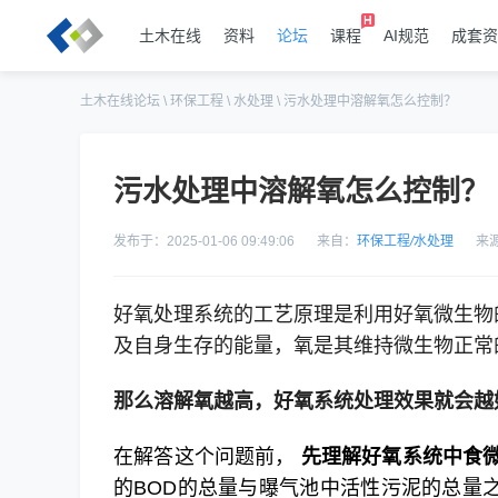
土木在线
资料
论坛
课程
AI规范
成套资
土木在线论坛
\
环保工程
\
水处理
\
污水处理中溶解氧怎么控制？
污水处理中溶解氧怎么控制？
发布于：2025-01-06 09:49:06
来自：
环保工程
/
水处理
来
好氧处理系统的工艺原理是利用好氧微生物
及自身生存的能量，氧是其维持微生物正常
那么溶解氧越高，好氧系统处理效果就会越
在解答这个问题前，
先理解好氧系统中食
的BOD的总量与曝气池中活性污泥的总量