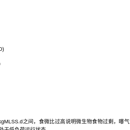
)
)
D5/kgMLSS.d之间，食微比过高说明微生物食物过剩，曝
处于低负荷运行状态。