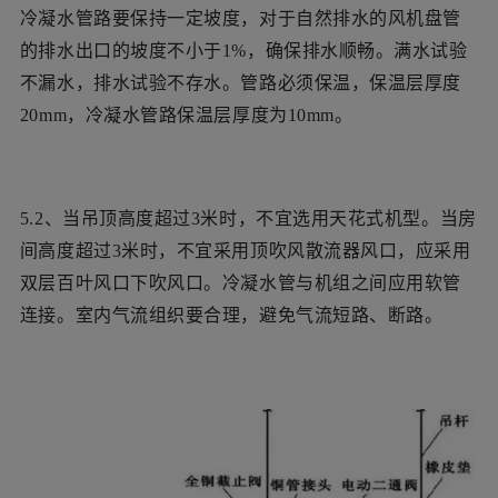
冷凝水管路要保持一定坡度，对于自然排水的风机盘管
的排水出口的坡度不小于1%，确保排水顺畅。满水试验
不漏水，排水试验不存水。管路必须保温，保温层厚度
20mm，冷凝水管路保温层厚度为10mm。
5.2、当吊顶高度超过3米时，不宜选用天花式机型。当房
间高度超过3米时，不宜采用顶吹风散流器风口，应采用
双层百叶风口下吹风口。冷凝水管与机组之间应用软管
连接。室内气流组织要合理，避免气流短路、断路。