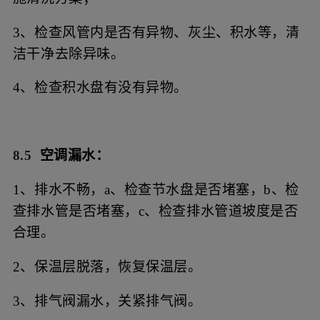
3、检查风管内是否有异物、灰尘、积水等，清
洁干净去除异味。
4、检查积水盘有没有异物。
8.5
空调漏水：
1、排水不畅，a、检查节水盘是否堵塞，b、检
查排水管是否堵塞，c、检查排水管道坡度是否
合理。
2、保温层脱落，恢复保温层。
3、排气阀漏水，关紧排气阀。