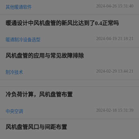
2024-04-26 15:31:40
其他暖通软件
暖通设计中风机盘管的新风比达到了0.4正常吗
2024-04-19 21:18:21
暖通制冷设备选型
风机盘管的应用与常见故障排除
2024-02-29 13:44:21
制冷技术
冷负荷计算，风机盘管布置
2024-02-18 15:31:39
中央空调
风机盘管风口与间距布置