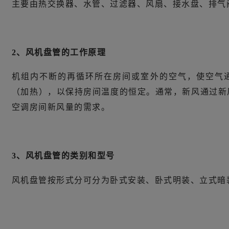
主要由热交换器、水管、过滤器、风扇、接水盘、排气
2、风机盘管的工作原理
机组内不断的再循环所在房间或室外的空气，使空气
（加热），以保持房间温度的恒定。通常，新风通过新
空调房间新风量的需求。
3、风机盘管的类别和型号
风机盘管按形式分可分为卧式安装、卧式明装、立式暗