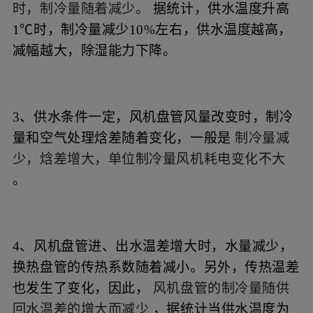
时，制冷量随着减少。
据统计，供水温度升高
1℃时，制冷量减少10%左右，供水温度越高，
减幅越大，除湿能力下降。
3、供水条件一定，风机盘管风量改变时，制冷
量和空气处理焓差随着变化，一般是
制冷量减
少，焓差增大，单位制冷量风机耗电变化不大
。
4、风机盘管进、出水温差增大时，水量减少，
换热盘管的传热系数随着减小。另外，传热温差
也发生了变化，因此，
风机盘管的制冷量随供
回水温差的增大而减少
，据统计当供水温度为