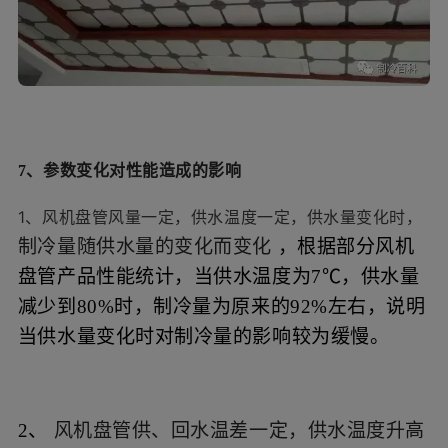
7、参数变化对性能造成的影响
1、风机盘管风量一定，供水温度一定，供水量变化时，
制冷量随供水量的变化而变化
，根据部分风机
盘管产品性能统计，当供水温度为7℃，供水量
减少到80%时，制冷量为原来的92%左右，说明
当供水量变化时对制冷量的影响较为缓慢。
2、
风机盘管供、回水温差一定，供水温度升高