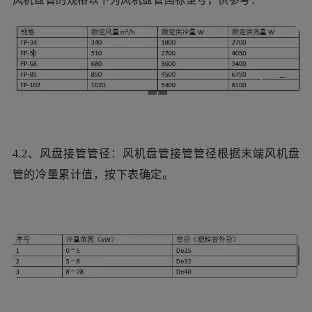
风机盘管的规格以下为风机盘管国标型号，供参考：
4.2、风盘接管管径：风机盘管接管管径根据末端风机盘
管的冷量累计值，按下表确定。