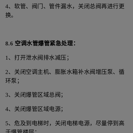
4、软管、阀门、管件漏水，关闭总阀再进行更
换。
8.6
空调水管爆管紧急处理：
1、打开泄水阀排水减压；
2、关闭空调主机、膨胀水箱补水阀增压泵、循
环泵；
3、关闭爆管区域总阀；
4、关闭爆管区域电源；
5、危及到电梯时，关闭电梯电源，尽量停到高
于爆管楼层；