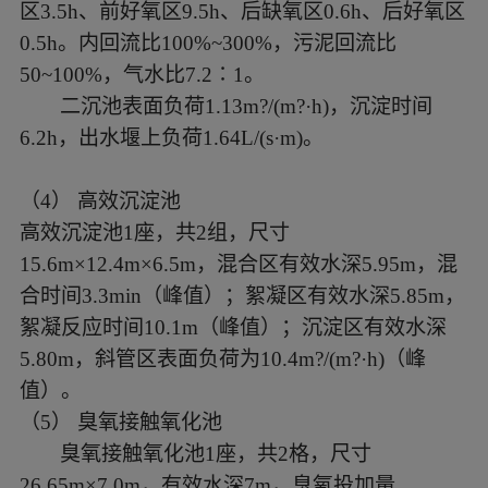
区3.5h、前好氧区9.5h、后缺氧区0.6h、后好氧区
0.5h。内回流比100%~300%，污泥回流比
50~100%，气水比7.2∶1。
二沉池表面负荷
1.13m?/(m?·h)，沉淀时间
6.2h，出水堰上负荷1.64L/(s·m)。
（
4
）
高效沉淀池
高效沉淀池
1座，共2组，尺寸
15.6m×12.4m×6.5m，混合区有效水深5.95m，混
合时间3.3min（峰值）；絮凝区有效水深5.85m，
絮凝反应时间10.1m（峰值）；沉淀区有效水深
5.80m，斜管区表面负荷为10.4m?/(m?·h)（峰
值）。
（
5
）
臭氧接触氧化池
臭氧接触氧化池
1座，共2格，尺寸
26.65m×7.0m，有效水深7m，臭氧投加量