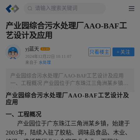
产业园综合污水处理厂AAO-BAF工
艺设计及应用
yj蓝天
Lv.16
只看楼主
+
关注
2024年12月22日 10:11:07
来自于
水处理
产业园综合污水处理厂AAO-BAF工艺设计及应用
一、工程概况 产业园位于广东珠江三角洲某乡镇，
始建于2003年，陆续入驻了胶粘、调味品食品、木
产业园综合污水处理厂
AAO-BAF工艺设计及
业、纺织、造纸等行业70余家工业企业，面积约
应用
2.5km?。产业园建成有装配式临时污水处理设施一
座，规模为3 000 m?/d，执行《城镇污水处理厂污
一、
工程概况
染物排放标准》（GB 18918-2002）一级A标排放标
产业园位于广东珠江三角洲某乡镇，始建于
准。采用“预处理-纳管”模式收集污水，污水经临时
2003年，陆续入驻了胶粘、调味品食品、木业、
设施处理后，尾水就近排入A河道。因设施处理能