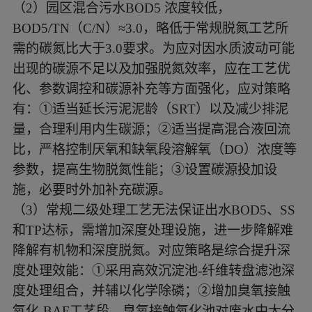
（
2）园区混合污水BOD5 浓度较低，
BOD5/TN（C/N）≈3.0，略低于常规脱氮工艺所
需的碳氮比大于3.0要求。为应对因水质波动可能
出现的碳源不足以及加强脱氮效率，应在工艺优
化、参数调控和碳源补充等方面强化，应对策略
有：①适当延长污泥泥龄（SRT）以及减少排泥
量，合理利用内生碳源；②适当提高混合液回流
比，严格控制厌氧和缺氧段溶解氧（DO）浓度等
参数，提高生物脱氮性能；③设置碳源投加设
施，必要时外加补充碳源。
（
3）常规二级处理工艺无法保证出水BOD5、SS
和TP达标，需增加深度处理设施，进一步降解难
降解有机物和深度脱氮。对应策略是综合提升深
度处理效能：①采用高效沉淀池-纤维转盘滤池深
度处理组合，并辅以化学除磷；②增加臭氧接触
氧化-BAF工艺段。臭氧接触氧化池对废水中大分