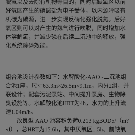
脱氮以及去除有机物等目的，同时后缺氧区以前
好氧区产生的硝酸盐为电子受体，以内源呼吸有
机碳为碳源，进一步实现反硝化强化脱氮。后好
氧区则可以对产生的氮气进行吹脱，同时增加水
体溶解氧，并减少磷在后续二沉池中的释放，强
化系统除磷效能。
组合池设计参数如下：水解酸化
-AAO -二沉池组
合池1座，尺寸63.3m×26.5m×9.1m，内分2组，并
联设计；配套污泥泵站、中间提升泵房、生物除
臭设施等。水解酸化池HRT为4h，水力的上升流
速1.04m/h。
改良型
AAO 池容积负荷0.213 kgBOD5/（m?
·d），总HRT为15.6h，其中厌氧区1.5h、前缺氧