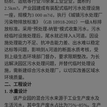
纺织、造纸等行业70余家工业企业，面积约
力不足、抗冲击能力差、出水难以稳定达标等问
2.5km?。产业园建成有装配式临时污水处理设施
题，影响到A河道的断面水质考核，受到上级生态
环境部门督办，要求限期整改。为长远解决园区污
一座，规模为3 000 m?/d，执行《城镇污水处理厂
水处理问题，并替代临时处理设施，需新建综合污
污染物排放标准》（GB 18918-2002）一级A标排
水处理厂，以切实改善区域水环境质量。
放标准。采用“预处理-纳管”模式收集污水，污水
经临时设施处理后，尾水就近排入A河道。因设
施处理能力不足、抗冲击能力差、出水难以稳定
达标等问题，影响到A河道的断面水质考核，受
到上级生态环境部门督办，要求限期整改。为长
远解决园区污水处理问题，并替代临时处理设
施，需新建综合污水处理厂，以切实改善区域水
环境质量。
二、
工程设计
1.
水量设计
该产业园的混合污水来源于工业生产废水及
生活污水，其中生产废水占比为
75%~85%。生产