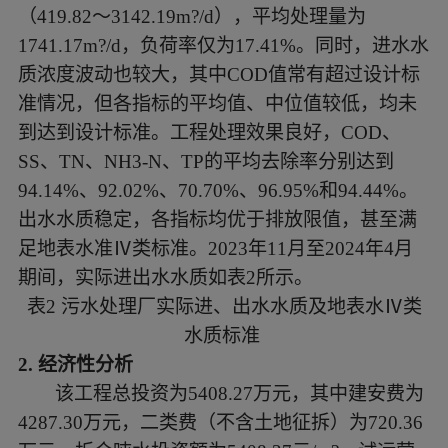
（419.82～3142.19m?/d），平均处理量为
1741.17m?/d，负荷率仅为17.41%。同时，进水水
质浓度波动也较大，其中COD值常有超过设计标
准情况，但各指标的平均值、中位值较低，均未
到达到设计标准。工程处理效果良好，COD、
SS、TN、NH3-N、TP的平均去除率分别达到
94.14%、92.02%、70.70%、96.95%和94.44%。
出水水质稳定，各指标均优于排放限值，甚至满
足地表水准Ⅳ类标准。2023年11月至2024年4月
期间，实际进出水水质如表2所示。
表
2 污水处理厂实际进、出水水质及地表水Ⅳ类
水质标准
2
.
经济性分析
该工程总投资为
5408.27万元，其中建安费为
4287.30万元，二类费（不含土地征拆）为720.36