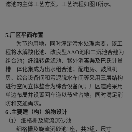
滤池的主体工艺方案，工艺流程如图1所示。
5.
厂区平面布置
为节约用地，同时满足污水处理需要，该工
程将水解酸化池、改良型
AAO池和二沉池合建为
组合池；纤维转盘滤池、紫外消毒渠及巴氏计量
槽一体化集成为出水组合池；配电房、鼓风机
房、综合设备间和污泥脱水车间等采用三层结构
进行空间立体整合为综合设备间；厂区道路采用
单边布局并设置回车道以节省占地，同时满足消
防和交通需求。
6
.
主要建（构）筑物设计
（
1
）
细格栅及旋流沉砂池
细格栅及旋流沉砂池
1座，共2组，尺寸