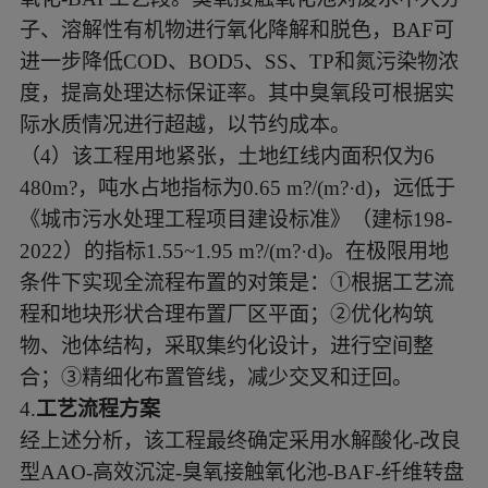
子、溶解性有机物进行氧化降解和脱色，BAF可
进一步降低COD、BOD5、SS、TP和氮污染物浓
度，提高处理达标保证率。其中臭氧段可根据实
际水质情况进行超越，以节约成本。
（
4）该工程用地紧张，土地红线内面积仅为6
480m?，吨水占地指标为0.65 m?/(m?·d)，远低于
《城市污水处理工程项目建设标准》（建标198-
2022）的指标1.55~1.95 m?/(m?·d)。在极限用地
条件下实现全流程布置的对策是：①根据工艺流
程和地块形状合理布置厂区平面；②优化构筑
物、池体结构，采取集约化设计，进行空间整
合；③精细化布置管线，减少交叉和迂回。
4.
工艺流程方案
经上述分析，该工程最终确定采用水解酸化
-改良
型AAO-高效沉淀-臭氧接触氧化池-BAF-纤维转盘