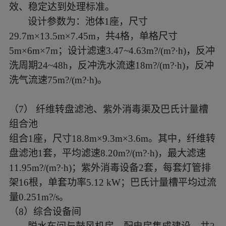
效、稳定达到处理标准。
设计参数为：池体
1座，尺寸
29.7m×13.5m×7.45m，共4格，单格尺寸
5m×6m×7m；设计滤速3.47~4.63m?/(m?·h)，反冲
洗周期24~48h，反冲洗水流速18m?/(m?·h)，反冲
洗气流速75m?/(m?·h)。
（
7
）
纤维转盘滤池、紫外消毒渠及巴氏计量槽
组合池
组合
1座，尺寸18.8m×9.3m×3.6m。其中，纤维转
盘滤池1套，平均滤速8.20m?/(m?·h)，最大滤速
11.95m?/(m?·h)；紫外消毒设备2套，每套灯管排
架16根，单套功率5.12 kW；巴氏计量槽平均过流
量0.251m?/s。
（
8
）
综合设备间