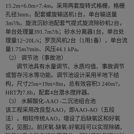
15.2m×6.0m×7.4m。采用两套旋转式格栅，格栅
孔径3mm，配套螺旋输送机1台，单台输送量
3m?/h。旋流沉砂池配套气提式旋流除砂机2台，
单台处理量391.7m?/h；砂水分离器1台，单台处
理量12~20L/s；罗茨风机2台（1用1备），单台流
量1.75m?/min、风压44.1 kPa。
（
2
）
调节池（事故池）
调节池具有水量调节、水质均值、事故调节
或暂存污水等功能。调节池设计采用半地下结
构，尺寸
25m×19m×8m，总有效容积3 240m?，
HRT为7.8h，配套4台潜水搅拌器。
（
3
）
水解酸化-AAO -二沉池组合池
该工程采用改良型
AAO，即AAO-AO（五段
法）。相较传统AAO，增设了后缺氧区和好氧
区，见图2。前厌氧-缺氧-好氧段可以实现除磷、