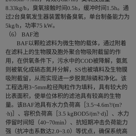
8.33kg/h，臭氧接触时间0.5h，缓冲时间1.5h。通
过2台臭氧发生器装置制备臭氧，单台制备能力为
5kg/h，功率75 kW。
（
6
）
BAF池
BAF以颗粒滤料为微生物的载体，通过附着
在滤料上的生物膜及胞外聚合物吸附截留的作
用，在供氧条件下，污水中的COD被降解，氨氮
则被氧化成硝态氮并分解，SS也被填料及生物膜
吸附截留，从而实现进一步脱氮除磷和净化。该
工程选用3~5mm粒径陶粒作为填料，具有较大的
比表面积，使单位体积的滤池具有较高的生物
量。该BAF池具有水力负荷高［3.5~4.6m?/(m?
·h)］、容积负荷高［3.5 kgBOD5/(m?·d)］、水力
停留时间短（40~70min）、抗短期冲击负荷能力
强（抗冲击系数达2.0~3.0）等优点，确保系统高