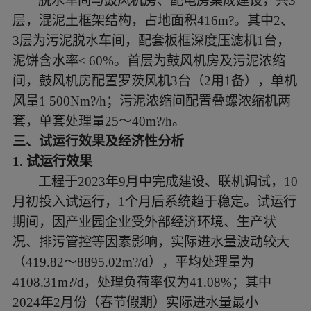
脱水车间与鼓风机房、配电房集成建设，共
3
层，混泥土框架结构，占地面积416m?。其中2、
3层为污泥脱水车间，配套板框深度压滤机1台，
泥饼含水率≤ 60%。首层为鼓风机房及污泥浓缩
间，鼓风机房配置罗茨风机3台（2用1备），单机
风量1 500Nm?/h；污泥浓缩间配置叠螺浓缩机两
套，单套处理量25～40m?/h。
三、
试运行效果及经济性分析
1.
试运行效果
工程于
2023年9月中完成建设、联机调试，10
月初投入试运行，1个月后系统趋于稳定。试运行
期间，因产业园企业受外部经济环境、生产状
况、排污管控等因素影响，实际进水量波动较大
（419.82～8895.02m?/d），平均处理量为
4108.31m?/d，处理负荷率仅为41.08%；其中
2024年2月份（春节假期）实际进水量最小