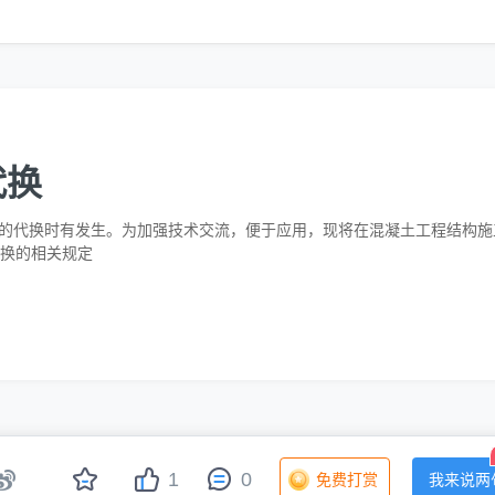
代换
的代换时有发生。为加强技术交流，便于应用，现将在混凝土工程结构施
代换的相关规定
|
|
|
|
|
1
0
关于我们
联系我们
网站声明
帮助中心
网站地图
土木在线手机版
免费打赏
我来说两