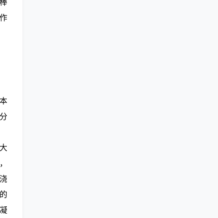
棒
作
本
分
大
，
浇
的
凝