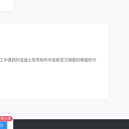
工中遇到的混凝土受弯构件中梁板受力钢筋的等面积代
抢沙发
句