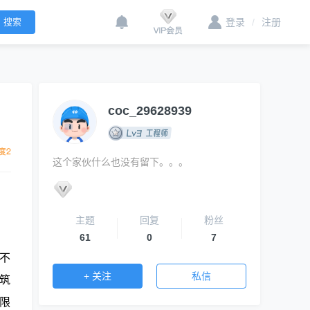
登录
/
注册
coc_29628939
这个家伙什么也没有留下。。。
主题
回复
粉丝
61
0
7
不
+ 关注
私信
筑
限