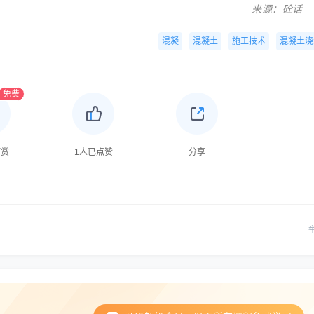
来源：砼话
混凝
混凝土
施工技术
混凝土浇
免费
打赏
1
人已点赞
分享