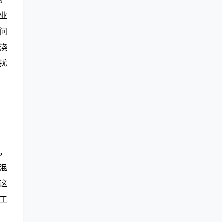
业
问
浇
扰
，
混
这
工