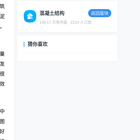
筑
混凝土结构
返回版块
泥
140.17 万条内容 · 2224 人订阅
，
猜你喜欢
量
发
很
效
中
图
好