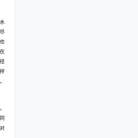
水
尽
也
在
径
水拌
，
，
同
对
。