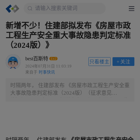
新增不少！住建部拟发布《房屋市政
工程生产安全重大事故隐患判定标准
（2024版）》
best百斯特
Lv.2
只看楼主
+
关注
2024年07月31日 11:03:19
来自于
时事快讯
时隔两年， 住建部发布 《房屋市政工程生产安全重
大事故隐患判定标准（2024版）（征求意见
稿）》 ，5页变8页，新增内容不少，也删除了一些
条款，一起来看看吧！为 应对房屋市政工程生产安
全面临的新问题 ，强化重大事故隐患判定标准的操
作性和实用性，准确认定、及时消除房屋市政工程
生产安全重大事故隐患，切实提高隐患排查整改质
量，有效防范和遏制群死群伤事故发生，我部组织