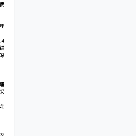
使
埋
配4
，锚
深
埋
采
龙
安