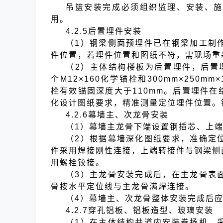
吊篮安装完成必须组织监理、安装、施
用。
4.2.5后置埋件安装
（1）钢梁侧面预埋件已在钢梁加工制
件位置，若埋件位置和图纸不符，需现场重
（2）主体结构楼板为后置埋件，后置
个M12×160化学锚栓和300mm×250m
栓有效锚固深度大于110mm。后置埋件
化设计图纸要求，精准测量定位埋件位置。
4.2.6幕墙主、次龙骨安装
（1）幕墙主龙骨下端设置钢插芯、上
（2）根据幕墙深化图纸要求，准确定
件采用焊接刚性连接，上端转接件与钢梁侧
用螺栓铰接。
（3）主龙骨安装完成后，在主龙骨表
骨按水平定位线与主龙骨满焊连接。
（4）幕墙主、次龙骨整体安装完成后
4.2.7穿孔铝板、铝板造型、玻璃安装
（1）在主体结构井道内安装卷扬机。