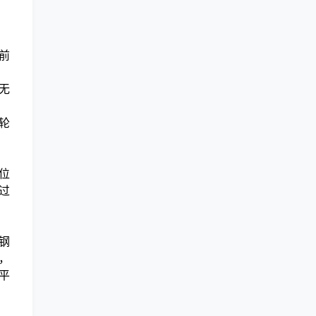
前
无
轮
位
过
钢
，
平