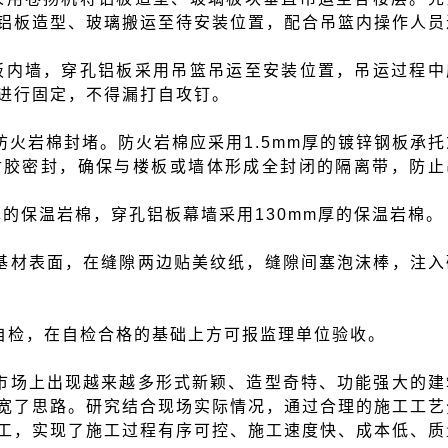
铝板造型、玻璃搬运至待安装位置，配合吊篮内操作人员
板内墙，穿孔铝板采用吊篮吊运至安装位置，吊运过程中
进行固定，不得漏打自攻钉。
防火岩棉封堵。防火岩棉应采用1.5mm厚的镀锌钢板承托
封胶密封，确保与楼板或墙体形成全封闭的隔离带，防止
厚的保温岩棉，穿孔铝板幕墙采用130mm厚的保温岩棉。
基材表面，在缝隙两边贴美纹纸，缝隙间塞泡沫棒，注入
自检，在自检合格的基础上方可报监理单位验收。
市场上出现越来越多形式新颖、造型奇特、功能强大的建
宽了思路。研究结合现场实际情况，通过合理的施工工艺
工，实现了施工过程有序可控、施工速度快、成本低、质