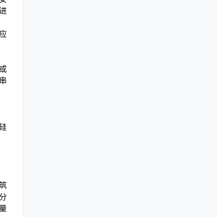
进
应
或
串
硅
筑
分
量