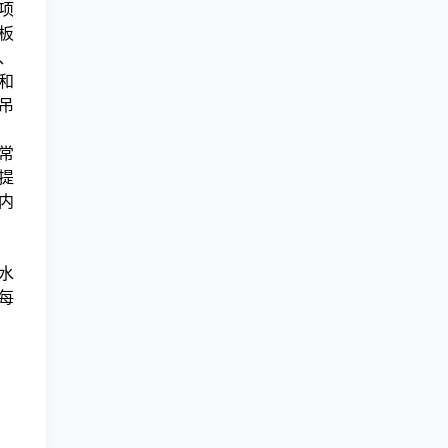
项
板
、
和
吊
常
提
内
水
每