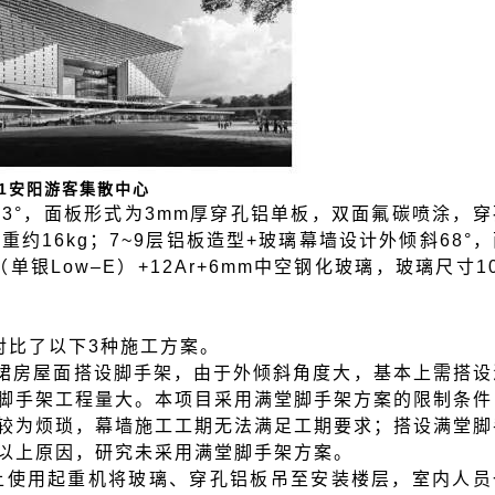
1安阳游客集散中心
83°，面板形式为3mm厚穿孔铝单板，双面氟碳喷涂，穿
板重约16kg；7~9层铝板造型+玻璃幕墙设计外倾斜68°
单银Low–E）+12Ar+6mm中空钢化玻璃，玻璃尺寸1
对比了以下3种施工方案。
层裙房屋面搭设脚手架，由于外倾斜角度大，基本上需搭设
脚手架工程量大。本项目采用满堂脚手架方案的限制条件
较为烦琐，幕墙施工工期无法满足工期要求；搭设满堂脚
以上原因，研究未采用满堂脚手架方案。
上使用起重机将玻璃、穿孔铝板吊至安装楼层，室内人员