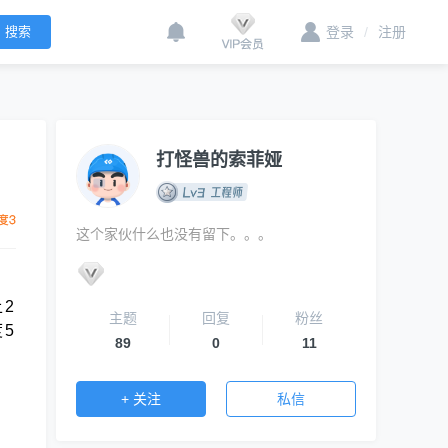
登录
/
注册
打怪兽的索菲娅
这个家伙什么也没有留下。。。
2
主题
回复
粉丝
5
89
0
11
+ 关注
私信