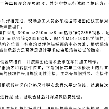
工等单位逐台逐项验收，并经空载运行试验合格后方可
作时焊接完成，现场施工人员必须根据幕墙图纸认真核对
新焊接埋件。
埋件采用
300mm×250mm×8mm热镀锌Q235B钢板，
m×10mm热镀锌Q235B钢板，配4个M14×160化学锚栓
在结构的位置与标高均以埋件锚板面的中心为准，根据幕墙
锚栓承载力是否满足设计要求应由现场拉拔试验确定。
端设置转接件，并按照图纸技术要求在车间加工制作。
位钢插芯和转接件位置，下端钢插芯与主体楼板上的后置
面的预埋件采用焊接刚性连接，主龙骨与钢插芯、连接件
面根据板材竖向分格尺寸弹次龙骨水平定位线，然后将次
应进行报
验，验收合格后对焊点做防腐处理。
采用卷扬机将铝板造型、玻璃板块垂直吊运至各楼层。先