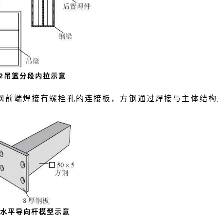
2吊篮分段内拉示意
钢前端焊接有螺栓孔的连接板，方钢通过焊接与主体结构
3水平导向杆模型示意