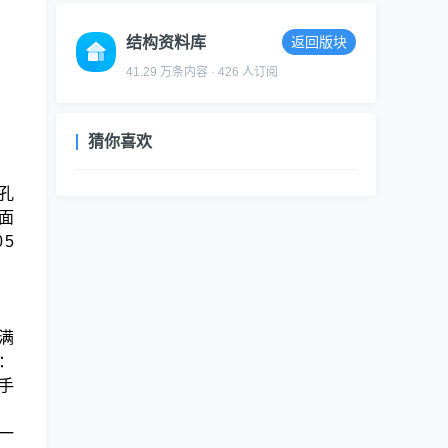
结构资料库
返回版块
41.29 万条内容 · 426 人订阅
猜你喜欢
孔
，面
05
满
：
手
一