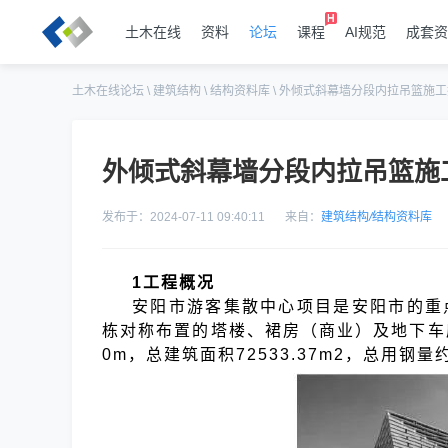
土木在线
资料
论坛
课程
AI规范
成套资
土木在线论坛
\
建筑结构
\
结构资料库
\
外倾式斜幕墙分段内拉吊篮施工
外倾式斜幕墙分段内拉吊篮施
发布于：2024-07-11 09:40:11
来自：
建筑结构
/
结构资料库
1工程概况
安阳市游客集散中心项目是安阳市的重
栋对称布置的塔楼、裙房（商业）及地下
0m，总建筑面积72533.37m2，总用钢量约