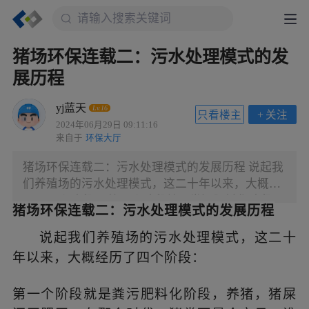
猪场环保连载二：污水处理模式的发
展历程
yj蓝天
Lv.16
只看楼主
+
关注
2024年06月29日 09:11:16
来自于
环保大厅
猪场环保连载二：污水处理模式的发展历程 说起我
们养殖场的污水处理模式，这二十年以来，大概经
历了四个阶段： 第一个阶段就是粪污肥料化阶段，
猪场环保连载二：污水处理模式的发展历程
养猪，猪屎还田肥田，在那个时代，猪粪可是个宝
贝，谁也不舍得丢掉，这个阶段有个特征，猪屎加
说起我们养殖场的污水处理模式，这二十
上稻草秸秆这些作为垫料，有猪粪，没有或者很少
年以来，大概经历了四个阶段：
猪尿外排。 第二个阶段就是粪污外排，粪污减量化
阶段，猪越养越多，猪的品种也越来越娇贵，住上
第一个阶段就是粪污肥料化阶段，养猪，猪屎
了水泥猪舍，天天还得给他洗白白他才吃得进去