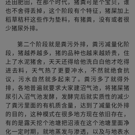
还田肥田，
在那个时代，猪粪可是个宝贝，谁
料，天气热了更要冲水，不然就绝食抗议，污水自
然就多起来了。
也不舍得丢掉，这个阶段有个特征，猪屎加上
稻草秸秆这些作为垫料，有猪粪，没有或者很
少猪尿外排。
第二个阶段就是粪污外排，粪污减量化阶
段，猪越养越多，猪的品种也越来越娇贵，住
上了水泥猪舍，天天还得给他洗白白他才吃得
进去料，天气热了更要冲水，不然就绝食抗
议，污水自然就多起来了。
粪污多了就得外
排，各地普遍就要求大家建沼气池，将猪屎猪
尿引入沼气池发酵，发酵完后就实质性的减少
了粪污里面的有机质含量，达到了减量化外排
的目的，这种模式在很多地方现在依旧存在，
有的是露天挖个池塘把沼液在这个池塘里面净
化一定时期，就地蒸发与渗透，以及与地表水