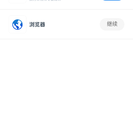
APP内打开
品牌还可以在这举办各种活动，如时装秀、庭院茶会等，为
顾客带来更多的欢乐和惊喜。
同时，顾客也可以在这里与
继续
抢沙发
品牌进行深入交流和互动，增进彼此之间的了解和信任。