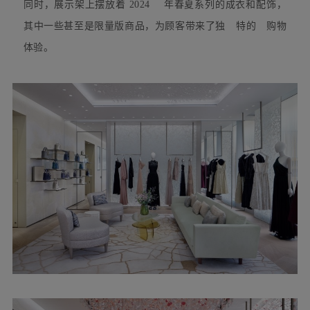
明亮而宽敞的空间
内
展示着
Maria Grazia Chiuri
女装系列以及 Victoire de Castellane
的高级珠宝和钟表，
陈列着品
牌的标志性 Lady Dior
手袋和其他精美配饰，吸
引着顾客的目光。