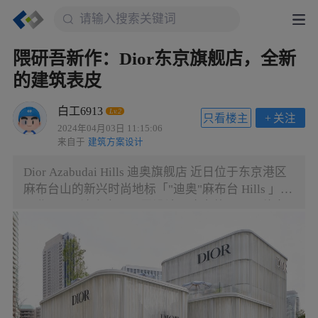
隈研吾新作：Dior东京旗舰店，全新
的建筑表皮
白工6913
Lv.2
只看楼主
+
关注
2024年04月03日 11:15:06
来自于
建筑方案设计
Dior Azabudai Hills 迪奥旗舰店 近日位于东京港区
麻布台山的新兴时尚地标「"迪奥"麻布台 Hills 」
开业了。 该店由隈研吾设计，这次他用了一种全
新的建筑表皮来打造商业店面。 将迪奥的传统与
现代设计相结合，呈现出不同的时尚感。 旗舰店的
建筑外观采用了一种叠加的超细螺纹设计，这些