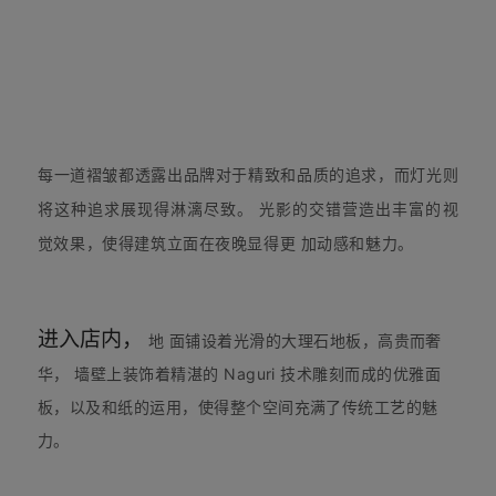
每一道褶皱都透露出品牌对于精致和品质的追求，而灯光则
将这种追求展现得淋漓尽致。
光影的交错营造出丰富的视
觉效果，使得建筑立面在夜晚显得更
加动感和魅力。
进入店内，
地
面铺设着光滑的大理石地板，高贵而奢
华，
墙壁上装饰着精湛的 Naguri 技术雕刻而成的优雅面
板，以及和纸的运用，使得整个空间充满了传统工艺的魅
力。