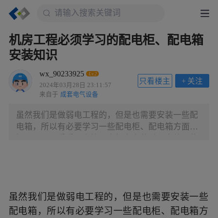
机房工程必须学习的配电柜、配电箱
安装知识
wx_90233925
Lv.2
只看楼主
+
关注
2024年03月28日 23:11:57
来自于
成套电气设备
虽然我们是做弱电工程的，但是也需要安装一些配
电箱，所以有必要学习一些配电柜、配电箱方面的
知识。下面看看配电箱配电柜在安装过程中的一些
禁忌以及注意事项。 一、安装配电柜时我们需要注
意以下五方面要求： 1、安装位置的选择问题，我
们在实际的安装过程中，如果配电柜的位置并不是
很完善或者与实际的场地要求不同时，安装人员应
虽然我们是做弱电工程的，但是也需要安装一些
该及时的向设计单位提交修改意见，并且设计方应
根据施工图来进行全方位构思或者到实际的施工地
配电箱，所以有必要学习一些配电柜、配电箱方