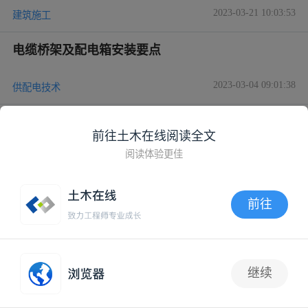
2023-03-21 10:03:53
建筑施工
电缆桥架及配电箱安装要点
2023-03-04 09:01:38
供配电技术
配电箱的尺寸确定、安装方法，以及接线方式
前往土木在线阅读全文
阅读体验更佳
2022-12-15 09:19:32
工程项目管理
前往
配电箱安装技术交底，收藏学习！
APP内打开
2022-12-05 10:02:34
建筑智能化
继续
充电站配电箱安装禁忌，教你如何安装，需要注意
1
什么！