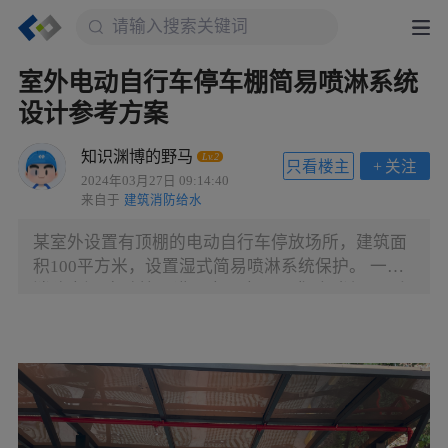
室外电动自行车停车棚简易喷淋系统
设计参考方案
知识渊博的野马
Lv.2
只看楼主
+
关注
2024年03月27日 09:14:40
来自于
建筑消防给水
某室外设置有顶棚的电动自行车停放场所，建筑面
积100平方米，设置湿式简易喷淋系统保护。 一、
消防水源 市政管网满足水量水压要求时（流量不小
于20L/s，水压满足最不利点处洒水喷头工作的压力
不低于0.05MPa），直接利用市政水作消防供水
（也可利用相邻建筑的室内消火栓或自动喷水灭火
系统管网），火灾危险性按中I危险级，持续喷水时
间不小于30min。