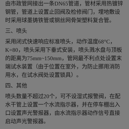
由市政管网接出一条DN65管道，管材采用热镀锌
钢管，管道上设置止回阀及检修阀门，埋地敷设
时采用球墨铸铁管或钢丝网骨架塑料复合管。
三、喷头
采用闭式快速响应标准喷头，动作温度68°C，
K=80，喷头采用下垂式安装，喷头溅水盘与顶板
的距离为75mm~150mm，管网最不利点处设置末
端试水装置（由于位置在室外，为防止挪用消防
用水，在试水阀处设置锁具）。
四、其他
喷头数量不超过20个，可不设湿式报警阀，在配
水干管上设置一个水流指示器，并在停车棚出入
口设置声光警报器，由水流指示器动作信号直接
启动声光警报器。