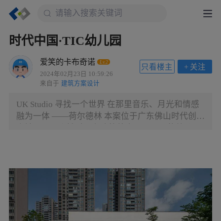
时代中国·TIC幼儿园
爱笑的卡布奇诺
Lv.2
只看楼主
+
关注
2024年02月23日 10:59:26
来自于
建筑方案设计
UK Studio 寻找一个世界 在那里音乐、月光和情感
融为一体 ——荷尔德林 本案位于广东佛山时代创客
小镇，是一个针对原有建筑外立面而展开的幼儿园
外观改造项目。原建筑造型规整，用材单一，缺乏
丰富的色彩表达与个性化需求。是以，设计团队提
出以“摇篮”为设计理念，重新梳理建筑、园林、室
内的关系，在整体改造不破坏原结构的基础上，赋
予建筑个性化的面貌，恢复幼儿园应有的童真色
彩。