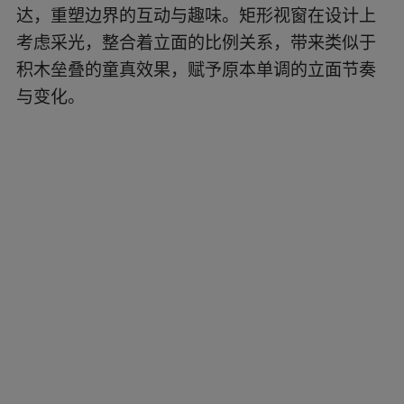
▲矩形与圆形交织? UK Studio
楼梯筒外的金属冲孔网，开凿出圆与椭圆的造
型，并将这种元素延伸到其他立面，满足着孩子
对形状的接纳度，并在多个场景中，制造一种躲
与藏的视觉互动，释放孩子们的天真热情。