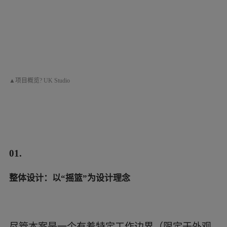
01.
整体设计：以“摇篮”为设计理念
尽管本案是一个有着特定工作边界（限定于外观
改造）的项目，但从整体着手，梳理各空间要素
之间的关系依然很有其必要。幼儿园入口大门、
内庭院园林以及围墙的重新设计，赋予项目以明
确的场所辨识度，并作为整体而发挥作用。