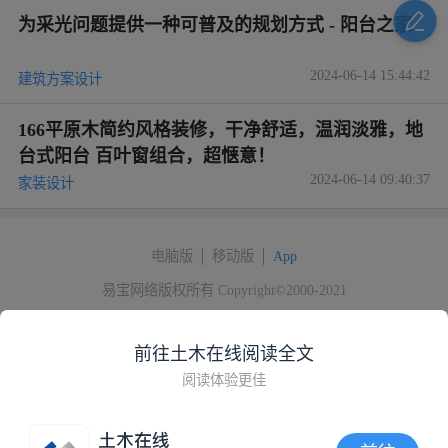
为采光问题提供一种可普及的规划方式 - 阳台之家
2024-06-14 15:44:42
建筑方案设计
166平原木简约风格装修，干净舒适，温润淡雅，地
台式阳台 百叶窗组合，超惬意！
2024-06-14 09:40:37
家装设计
电脑版
移动版
App
易宝网络版权所有 Copyright©2000-2021
前往土木在线阅读全文
阅读体验更佳