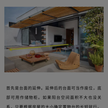
首先是台面的延伸。延伸后的台面可当作座位，底
部可用作储物柜。如果阳台空间面积不大也没关
系，只要根据房屋的大小确定置物台的长短就行。