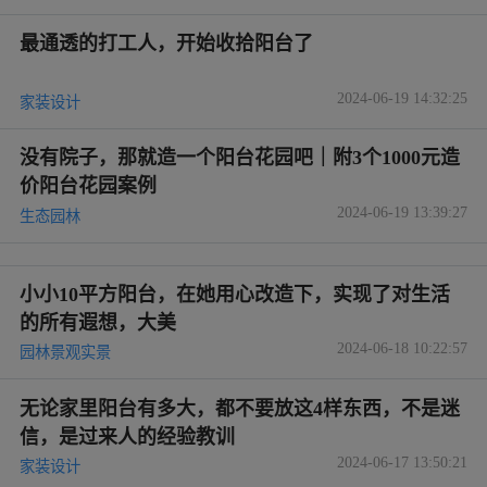
最通透的打工人，开始收拾阳台了
2024-06-19 14:32:25
家装设计
没有院子，那就造一个阳台花园吧｜附3个1000元造
价阳台花园案例
2024-06-19 13:39:27
生态园林
小小10平方阳台，在她用心改造下，实现了对生活
的所有遐想，大美
2024-06-18 10:22:57
园林景观实景
无论家里阳台有多大，都不要放这4样东西，不是迷
信，是过来人的经验教训
2024-06-17 13:50:21
家装设计