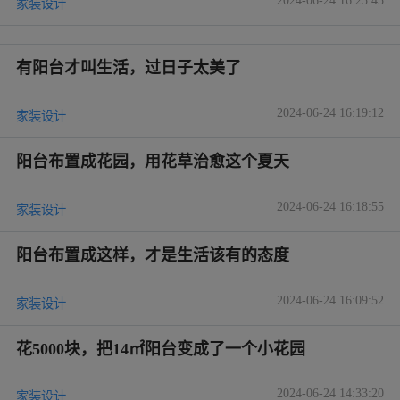
2024-06-24 16:25:45
家装设计
有阳台才叫生活，过日子太美了
2024-06-24 16:19:12
家装设计
阳台布置成花园，用花草治愈这个夏天
2024-06-24 16:18:55
家装设计
阳台布置成这样，才是生活该有的态度
2024-06-24 16:09:52
家装设计
花5000块，把14㎡阳台变成了一个小花园
2024-06-24 14:33:20
家装设计