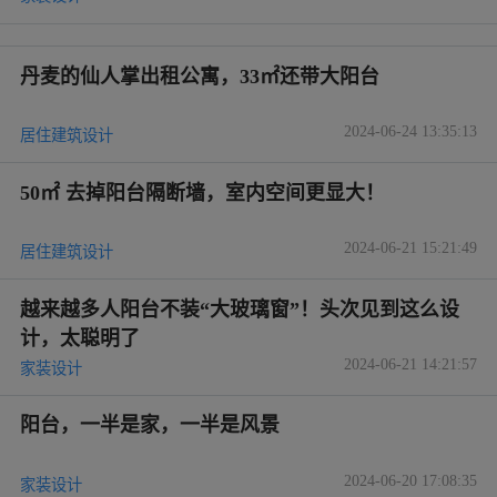
丹麦的仙人掌出租公寓，33㎡还带大阳台
2024-06-24 13:35:13
居住建筑设计
50㎡ 去掉阳台隔断墙，室内空间更显大！
2024-06-21 15:21:49
居住建筑设计
越来越多人阳台不装“大玻璃窗”！头次见到这么设
计，太聪明了
2024-06-21 14:21:57
家装设计
阳台，一半是家，一半是风景
2024-06-20 17:08:35
家装设计