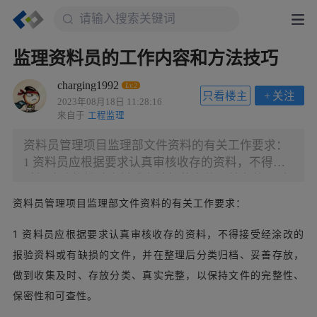
监理资料员的工作内容和方法技巧
charging1992
Lv.2
只看楼主
+
关注
2023年08月18日 11:28:16
来自于
工程监理
资料员管理项目监理部文件资料的有关工作要求：
1 资料员应根据要求认真审核收存的资料，不得接
受经涂改的报验资料或有缺损的文件，并在整理后
分类归档、妥善存放，做到收集及时、存放分类、
资料员管理项目监理部文件资料的有关工作要求：
真实完整，以保持文件的完整性、保密性和可查
性。 2 资料员对监理部进场初期的监理合同、监理
1 资料员应根据要求认真审核收存的资料，不得接受经涂改的
部人员组成（含总监任命书）、各个施工承包合
报验资料或有缺损的文件，并在整理后分类归档、妥善存放，
同、工程施工许可证、工程施工设计图纸、图纸会
做到收集及时、存放分类、真实完整，以保持文件的完整性、
审/设计交底纪要、第一次工地例会纪要、项目监理
保密性和可查性。
规划、各专业监理实施细则、监理部对施工单位的
监理工作要求书面交底等文件要专门单盒存放。