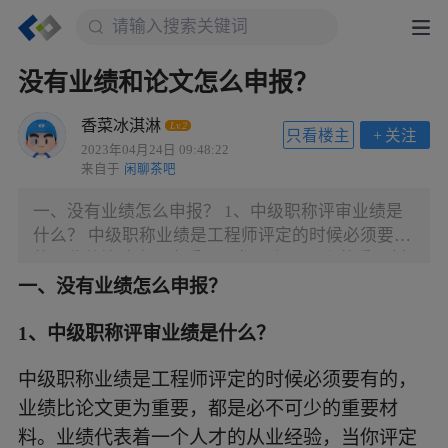
没有业绩和论文怎么申报？
香菜冰淇淋
Lv.2
只看楼主
+
关注
2023年04月24日 09:48:22
来自于
闲聊茶吧
一、没有业绩怎么申报？ 1、中级职称评审业绩是
什么？ 中级职称业绩是工程师评定的时候必须要有
的，业绩比论文更为重要，都是必不可少的重要材
料。业绩代表着一个人才的从业经验，当你评定中
一、没有业绩怎么申报？
级工程师职称的时候足够的业绩才能证明你具备了
相应的能力，从基础上来说，中级职称业绩包含为
1、中级职称评审业绩是什么？
三项：中标通知书、施工合同、竣工验收报告，主
中级职称业绩是工程师评定的时候必须要有的，
要你能够提供这三项材料，基本上就可以证明你具
备了申请中级职称的能力，从宽泛角度来说，光从
业绩比论文更为重要，都是必不可少的重要材
事这些项目不算，有论文和证书才算是锦上添花，
料。业绩代表着一个人才的从业经验，当你评定