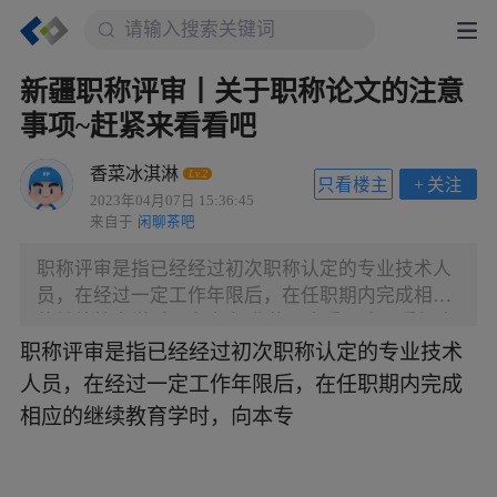
新疆职称评审丨关于职称论文的注意
事项~赶紧来看看吧
香菜冰淇淋
Lv.2
只看楼主
+
关注
2023年04月07日 15:36:45
来自于
闲聊茶吧
职称评审是指已经经过初次职称认定的专业技术人
员，在经过一定工作年限后，在任职期内完成相应
的继续教育学时，向本专 业的评审委员会评委提交
评审材料，经过本专业的专业评委来确定其是否具
职称评审是指已经经过初次职称认定的专业技术
备高一级职称资格。 一般而言，通过评定获得职称
人员，在经过一定工作年限后，在任职期内完成
证书的人比通过考试获得职称证书的人更容易被社
相应的继续教育学时，向本专
会认可与接受。因为评定职称需要申报人不光 有资
格、还要又丰富的工作经验；而通过考试获得职称
证书的人往往缺少经验这个部分。在当今社会，在