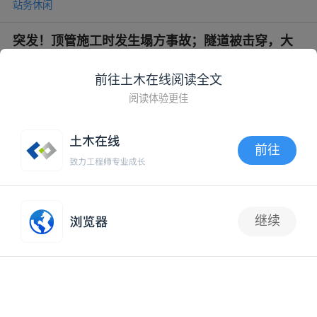
站务休闲
突发！顶管施工时发生塌方事故；隧道被击穿，大
面积透水
前往土木在线阅读全文
站务休闲
阅读体验更佳
在Nature、Science正刊等国际知名杂志发表论文可
直接申报正高职称！
前往
站务休闲
APP内打开
官方答疑：离职后单位不配合办理注销注册怎么办
继续
抢沙发
站务休闲
“五一”劳动节的特别礼物
站务休闲