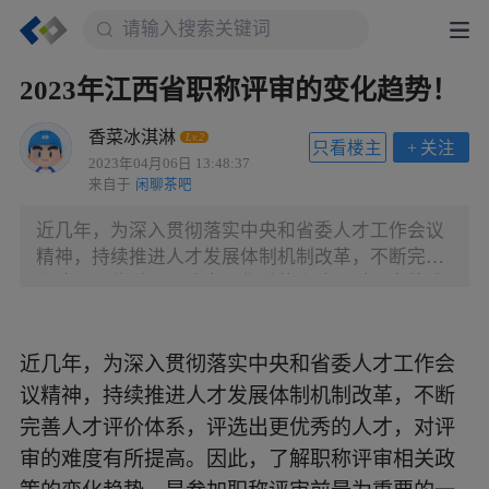
2023年江西省职称评审的变化趋势！
香菜冰淇淋
Lv.2
只看楼主
+
关注
2023年04月06日 13:48:37
来自于
闲聊茶吧
近几年，为深入贯彻落实中央和省委人才工作会议
精神，持续推进人才发展体制机制改革，不断完善
人才评价体系，评选出更优秀的人才，对评审的难
度有所提高。因此，了解职称评审相关政策的变化
趋势，是参加职称评审前最为重要的一步。 今年职
称评审相关趋势到底有着怎么样的变化呢? 趋势
近几年，为深入贯彻落实中央和省委人才工作会
一：破“四唯”，以专业技术评人才。 首先，我们经
议精神，持续推进人才发展体制机制改革，不断
常听到的职称申报要破“四唯”，那么“四唯”到底是
完善人才评价体系，评选出更优秀的人才，对评
指哪些呢?
审的难度有所提高。因此，了解职称评审相关政