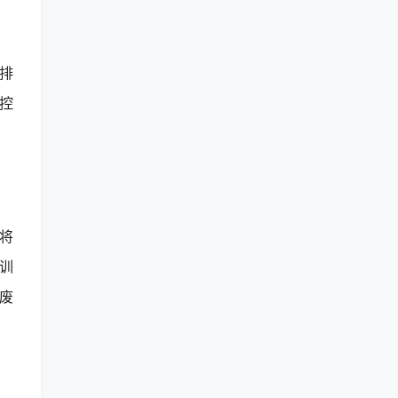
排
控
还将
训
废