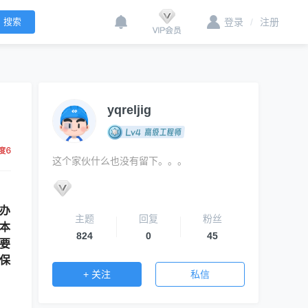
登录
/
注册
yqreljig
这个家伙什么也没有留下。。。
办
主题
回复
粉丝
本
824
0
45
要
境保
+ 关注
私信