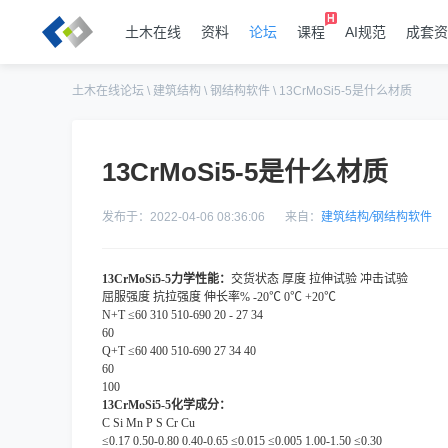
土木在线
资料
论坛
课程
AI规范
成套资
土木在线论坛
\
建筑结构
\
钢结构软件
\
13CrMoSi5-5是什么材质
13CrMoSi5-5是什么材质
发布于：2022-04-06 08:36:06
来自：
建筑结构
/
钢结构软件
13CrMoSi5-5力学性能：
交货状态
厚度 拉伸试验 冲击试验
屈服强度
抗拉强度 伸长率% -20℃ 0℃ +20℃
N+T ≤60 310 510-690 20 - 27 34
60
Q+T ≤60 400 510-690 27 34 40
60
100
13CrMoSi5-5化学成分：
C Si Mn P S Cr Cu
≤0.17 0.50-0.80 0.40-0.65 ≤0.015 ≤0.005 1.00-1.50 ≤0.30