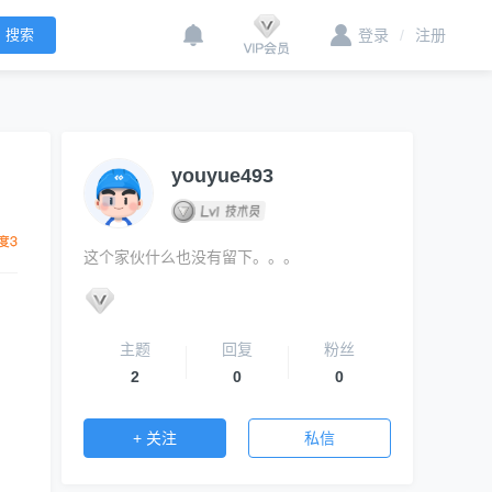
登录
/
注册
youyue493
这个家伙什么也没有留下。。。
主题
回复
粉丝
2
0
0
+ 关注
私信