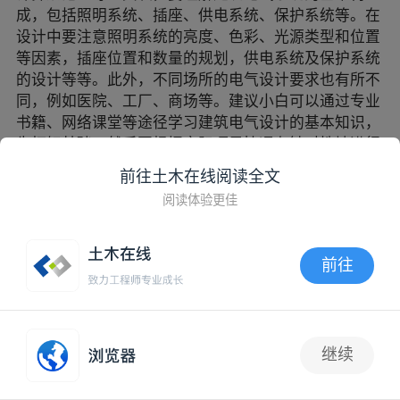
同，例如医院、工厂、商场等。建议小白可以通过专业
书籍、网络课堂等途径学习建筑电气设计的基本知识，
先打好基础，然后再根据实际项目情况有针对性地进行
深入学习。
回复
tumux_11846
3楼
前往土木在线阅读全文
2023年11月06日 15:33:58
阅读体验更佳
建筑电气照明供配电系统设计基础知识，主要包括以下
几个方面。首先，在进行电气照明设计时，需要遵循国
家现行的相关规范，如《建筑电气设计规范》(GB
前往
50052)等，特别要注意用电安全和防火安全的问题。其
次，在进行电气供配电系统设计时，需要考虑到建筑物
APP内打开
内外有哪些用电设备和照明设备，以及它们的功率、用
电量等信息，进行负荷计算，选择适当的电缆、电线、
继续
开关、插座等电器材料。然后，在进行照明系统设计
2
时，需要评估使用场所的活动性质，特别是建筑物内的