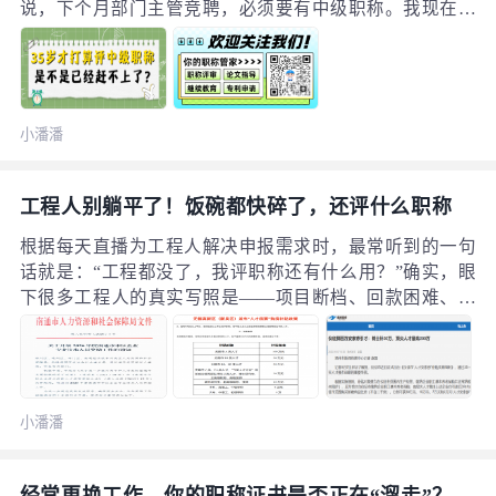
说，下个月部门主管竞聘，必须要有中级职称。我现在开
始准备，还来得及吗？”发消息的人叫老周。这个问题，我
这个月已经被问了17次，15个人，都是34、35岁。扎心
了！35岁的职场，没有职称就是裸奔先给你看一组郑州的
真实数据：73%的国企/事业单位，管理岗竞聘要求中级以
小潘潘
上职称；68%的建筑/互联网公司，技术骨干晋升与职称挂
钩；
工程人别躺平了！饭碗都快碎了，还评什么职称
根据每天直播为工程人解决申报需求时，最常听到的一句
话就是：“工程都没了，我评职称还有什么用？”确实，眼
下很多工程人的真实写照是——项目断档、回款困难、人
心浮动……昨天直播，又和一位常州的项目经理连上麦：
“项目刚被砍，现在在家闲着，也不知道接下来能干嘛，可
能先去跑跑外卖吧。”我问他，副高评了吗？他回了三个
字：“没心思。”这或许是很多同行现在的状态：行情好时
小潘潘
忙赶工，没空评；行情差时找活干，无心评；等新项目来
了，年龄也大了，机会也错过了。
经常更换工作，你的职称证书是否正在“溜走”？