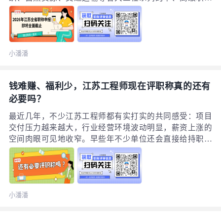
申报工作，目前已经全面进入收尾冲刺阶段。南京、无
锡、徐州、盐城、扬州、南通、连云港、淮安、镇江、泰
州等多地各专业的网报提交、材料修改、纸质送审截止日
期正陆续临近，部分区县的小众专业申报通道已经提前关
小潘潘
闭，官方明确说明本次申报无延期、无补报通道。江苏职
称评审全年仅有一次机会，直接关系到个人薪资晋升、企
业资质维护、项目投标资格、人才落户补贴等核心权益，
钱难赚、福利少，江苏工程师现在评职称真的还有
不少技术人员习惯性拖延到最后几天才开始筹备材料，很
必要吗？
容易遭遇继续教育学时不足、核心业绩缺失、申报系统拥
堵、材料被退回后没有修改时间等突发问题。本文汇总了
最近几年，不少江苏工程师都有实打实的共同感受：项目
江苏各地当前申报的关键风险点，梳理出现阶段必须完成
交付压力越来越大，行业经营环境波动明显，薪资上涨的
的自查事项，提醒所有符合申报条件的技术人员立刻整理
空间肉眼可见地收窄。早些年不少单位还会直接给持职称
全套资料，赶在系统锁闭前完成线上提交与纸质送审，切
证的工程师发放专项职称补贴，现在很多企业福利政策调
勿白白错失本年度的申报名额，所有评审规则均以各地官
整，评一次职称要花大量时间整理材料、跟进全流程，投
方发布的正式文件为准。
入不少精力却看不到即时的现金回报。于是越来越多工程
师开始犯嘀咕：“辛辛苦苦评下来，当月工资条没变化，费
小潘潘
这么大劲折腾真的值得吗？”这种想法非常现实，但如果跳
出“眼前这笔补贴”的局限，站在整个职业发展的长线视角
来看，职称从来都不是一笔短期的即时收入，它更像是工