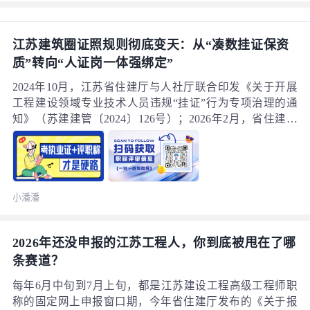
根本达不到评审的有效依据标准。这不是审核故意卡人，
而是江苏近年来对职称申报材料的规范化要求，已经提升
到了前所未有的精细程度。
江苏建筑圈证照规则彻底变天：从“凑数挂证保资
质”转向“人证岗一体强绑定”
2024年10月，江苏省住建厅与人社厅联合印发《关于开展
工程建设领域专业技术人员违规“挂证”行为专项治理的通
知》（苏建建管〔2024〕126号）；2026年2月，省住建厅
再出台《关于进一步加强全省建设工程项目信息管理的通
知》（苏建规字〔2026〕13号）。两份地方核心文件叠加
住建部建市规〔2026〕2号在江苏落地执行，直接把江苏建
筑企业的用证逻辑、持证工程人的职业生存规则彻底改
小潘潘
写，过去靠“凑空证保资质”的老路已经完全走不通了。
2026年还没申报的江苏工程人，你到底被甩在了哪
条赛道？
每年6月中旬到7月上旬，都是江苏建设工程高级工程师职
称的固定网上申报窗口期，今年省住建厅发布的《关于报