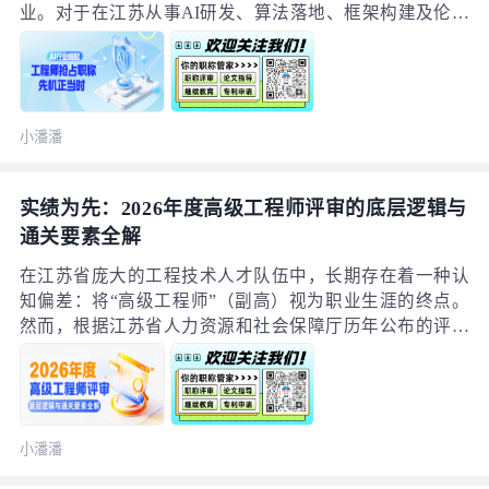
业。对于在江苏从事AI研发、算法落地、框架构建及伦理
安全相关工作的专业技术人才而言，尽早取得“数字经济
（人工智能）工程”职称，绝非一纸空文，而是构筑职业护
城河、把握发展红利的关键举措。以下内容依据江苏省人
社厅及各设区市官方公开文件梳理，为您揭示其背后的“硬
小潘潘
核”价值。（一）为何建议您“尽早取得”——四大官方红利
实绩为先：2026年度高级工程师评审的底层逻辑与
通关要素全解
在江苏省庞大的工程技术人才队伍中，长期存在着一种认
知偏差：将“高级工程师”（副高）视为职业生涯的终点。
然而，根据江苏省人力资源和社会保障厅历年公布的评审
数据显示，副高与正高之间，并非简单的层级递进，而是
从“技术骨干”向“行业领军”的质变跨越。随着2026年度江苏
省职称评审工作的全面启动，新的评价指挥棒已明确指向
“破四唯、重实战”。本文基于江苏省官方发布的评审数据
小潘潘
与政策文件，深度剖析正高级工程师（正高工）的评审底
层逻辑，为专业技术人才提供一份清晰的进阶指引。