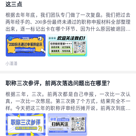
这三点
根据去年年底，我们团队专门做了一次复盘。我们把过去
两年经手的、200多份最终未通过的职称申报材料全部整理
出来，逐一标记出卡在哪个环节、因为什么原因被退回，
想从中找出一些共性问题。结果确实很有启发——排名前
三的原因，占了所有不通过案例的53%。第一类：材料内
部“对不上”这类问题大多在**初审环节**就被发现。比
如： 工作经历的时间线和上传的社保记录存在矛盾； 系统
小潘潘
里填的学历毕业时间，比毕业证上的实际日期晚了一年。
职称三次参评，前两次落选问题出在哪里？
根据三年，三次。前两次都是自己申报，一次比一次认
真，一次比一次憋屈。第三次换了个方式，结果完全不一
样。今天把这三年的职称评审经历摊开说，前两次到底输
在哪，第三次又赢在哪。先说第一年。那年我连申报系统
都没摸明白。我按自己的理解一个个传上去，传完觉得齐
活了。结果提交上去没两天，审核退回了，原因有好几