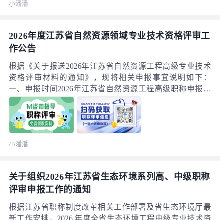
小潘潘
对评审结果存在异议，可向指定单位反映或举报。一般情
况下，公示期结束后如无问题，即可等待领取证书。而如
果有人在公示名单中，最终却未能取得证书，其中的原因
2026年度江苏省自然资源领域专业技术资格评审工
也就不言而喻了。
作公告
根据《关于报送2026年江苏省自然资源工程高级专业技术
资格评审材料的通知》，现将相关申报事宜说明如下：
一、申报时间2026年江苏省自然资源工程高级职称申报时
间为：6月8日至7月17日。二、申报条件正高级工程师/正高
级规划师（正高）：取得副高级职称满5年。高级工程师/高
级规划师（副高）： 本科或硕士学历，取得中级职称满5
年； 博士学历，取得中级职称满2年； 或持有注册城乡规
小潘潘
划师、注册测绘师、勘察设计注册工程师等证书满5年。
关于组织2026年江苏省生态环境系列高、中级职称
评审申报工作的通知
根据江苏省职称制度改革相关工作部署及省生态环境厅最
新工作安排，2026 年度全省生态环境工程中级专业技术资