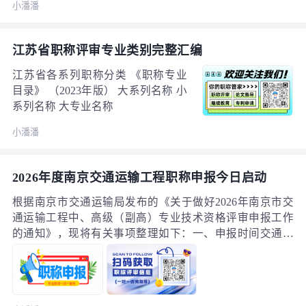
小潘潘
类型，在“教育部学历证书电子注册备案表”或“中国高等教
育学位在线验证报告”旁点击“查看”按钮。
江苏省职称评审专业类别完整汇编
江苏省各系列职称分类 《职称专业
目录》 （2023年版） 大系列名称 小
系列名称 大专业名称
小潘潘
2026年度南京交通运输工程职称申报今日启动
根据南京市交通运输局发布的《关于做好2026年南京市交
通运输工程中、高级（副高）专业技术资格评审申报工作
的通知》，现将有关事项整理如下：一、申报时间交通运
输工程中、高级职称申报时间为：6月15日至7月21日。在
南京从事交通运输工程（公路工程、水运工程、民航工
程、综合交通工程）专业技术工作并计划今年申报的人
员，请务必尽早准备！二、申报条件1. 工程师（中级职