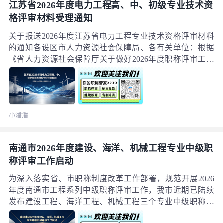
江苏省2026年度电力工程高、中、初级专业技术资
格评审材料受理通知
关于报送2026年度江苏省电力工程专业技术资格评审材料
的通知各设区市人力资源社会保障局、各有关单位：根据
《省人力资源社会保障厅关于做好2026年度职称评审工作
的通知》（苏人社函〔2026〕44号）等文件精神，现就
2026年度江苏省电力工程高、中、初级专业技术资格申报
评审工作有关事项通知如下：一、申报范围及对象1. 在我
省各类企事业单位、社会组织、个体经济组织等从事电力
小潘潘
工程专业技术工作，与用人单位建立劳动（聘用）关系的
专业技术人才；在我省就业的电力工程专业自由职业专业
技术人才。
南通市2026年度建设、海洋、机械工程专业中级职
称评审工作启动
为深入落实省、市职称制度改革工作部署，规范开展2026
年度南通市工程系列中级职称评审工作，我市近期已陆续
发布建设工程、海洋工程、机械工程三个专业中级职称申
报评审的正式通知。职称作为专业技术人才能力认定、岗