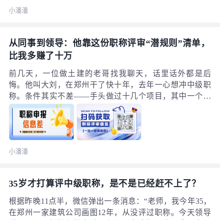
条：缺少社保证明、没有继续教育证书、材料格式不符合
小潘潘
要求……我盯着退回通知看了半天，怎么哪哪都不对？
从同事到领导：他靠这份职称评审“潜规则”清单，
比我多赚了十万
前几天，一位做土建的老哥找我聊天，话里话外都是后
悔。他叫大刘，在郑州干了快十年，去年一心想冲中级职
称。条件其实不差——手头做过十几个项目，其中一个还
拿了市里的优质工程奖，论文发过了，继续教育学时也修
满了。用他的话说：“硬件够硬，该准备的都准备了。”可
去年评审还是被刷了下来。问题不是出在材料本身，而是
栽在一个他根本不知道的信息上。一个“不知道”，耽误一
小潘潘
整年大刘去年的经历是这样的：8月系统开通后，他按流程
提交了所有材料。基础信息、立项文件、获奖证书……能
传的都传了。
35岁才打算评中级职称，是不是已经赶不上了？
根据昨晚11点半，微信弹出一条消息：“老师，我今年35，
在郑州一家建筑公司画图12年，从没评过职称。今天领导