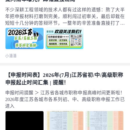
不少深耕工程领域的技术人都有过这样的遗憾：熬了大半
年把申报材料打磨到完美，顺利闯过初审关，最后却栽在
短短十几分钟的答辩环节，一整年的辛苦准备直接打了水
漂。这绝非危言耸听，而是每年江苏工程类职称评审里真
实上演的场景。2026年江苏工程职称评审迎来关键升级：
除了原本就要求考评结合的系列之外，所有正高级职称评
审实现全员强制面试答辩。如今的评审逻辑已经十分清
小潘潘
晰：书面材料只是帮你拿到通往最终评审的入场券，真正
决定你能不能顺利获评、拿下高含金量职称的，恰恰就是
现场这十几分钟的面对面考核。坐在你对面的评审专家全
【申报时间表】2026年(7月)江苏省初/中/高级职称
都是在行业里深耕二三十年的一线技术带头人，他们不看
申报起止时间汇集 | 提醒！
纸面包装的光鲜履历，只实打实考察你的真才实学。你提
交的材料有没有注水、技术功底扎不扎实、项目是不是你
申报时间提醒 ＞ 江苏省各城市职称申报高峰时间更新啦！
亲手落地推进的，专家三两个针对性问题就能问出全部虚
2026年度江苏各城市各系列初、中、高级职称申报工作已
实。今天我结合江苏历年答辩现场的一手记录、评委的固
进入
定提问偏好和往年的翻车典型案例，完整拆解工程师答辩
的全套实战细节：专家高频提问的核心方向、标准高分作
答思路、绝对不能触碰的淘汰红线，还有考前必须完成的
备战准备，看完直接对标练习就能大幅提升通关概率。