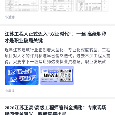
港市人才服务云平台、各行业主管部门网站等渠道查阅申
报通知，最便捷的方式是直接登录连云港市人力资源和社
小潘潘
会保障局官网，进入“连云港市人才服务云平台”板块，点
开“职称”专栏就能找到全部相关服务，里面覆盖了职称申
报入口、最新通知公告、评审结果公布、官方政策文件、
江苏工程人正式迈入“双证时代”：一建 高级职称
继续教育学习、证书补办等9类核心服务事项，不用再到处
才是职业破局关键
找零散信息。
近年江苏建筑行业正朝着大型化、专业化深度转型，工程
项目对人才的评判标准早已悄然迭代。过去不少工程人觉
得，只要拿下一级建造师这类执业资格证，职业发展就能
一路顺畅；但如今不管是企业招聘筛选、核心岗位晋升，
还是大型项目负责人选拔，评价维度早就跳出了“有没有证
书”的单一标准。越来越多江苏本地企业开始重点考察工程
人的专业硬实力、全周期项目业绩、落地性技术成果以及
小潘潘
综合统筹管理能力，而高级职称，正慢慢成为衡量工程技
术人才综合实力的核心标尺。对当下的江苏工程人来说，
高级职称早就不是“锦上添花的可选荣誉”，而是需要提前
2026江苏正高/高级工程师答辩全揭秘：专家现场
布局、长期积累的核心职业资产。
提问清单曝光，踩错直接出局