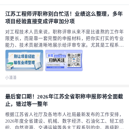
地别。今天就结合2026年江苏省、苏州市人社局发布的最
新官方政策，把两者的核心差异、适配人群、申报流程一
江苏工程师评职称别白忙活！业绩这么整理，多年
次性讲透，帮你选对最适合自己的拿证路径。
项目经验直接变成评审加分项
对工程技术人员来说，职称评审从来不是比谁熬的工作年
限更长，而是靠一套完整的申报材料，把你实打实的专业
能力、技术贡献清晰地展示给评审专家。尤其是工程系列
的职称评审里，业绩成果材料就是最能体现你专业水平的
核心依据。不少申报人明明攒了好几年的一线项目经验，
最后却卡在业绩材料上：要么不知道哪些项目值得提交，
要么不会把自己的实际工作价值讲清楚，白白浪费了多年
小潘潘
积累的优势。今天就把江苏工程师职称申报的业绩准备全
要点讲透，告诉你哪些业绩能用、重点该往哪放，别让自
己熬出来的项目经验“输在整理上”。
最后窗口期！2026年江苏全省职称申报即将全面截
止，错过等一整年
根据江苏省人社厅及各地市人社局最新发布的工作安排，
2026年度全省建设、机械、数字经济、石油化工、轻工纺
织、自然资源、交通运输等各大工程系列的中、高级职称