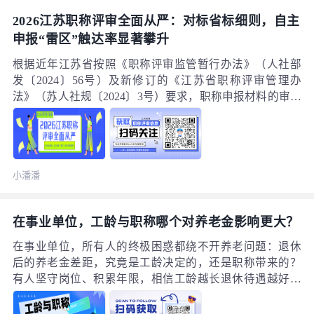
2026江苏职称评审全面从严：对标省标细则，自主
申报“雷区”触达率显著攀升
根据近年江苏省按照《职称评审监管暂行办法》（人社部
发〔2024〕56号）及新修订的《江苏省职称评审管理办
法》（苏人社规〔2024〕3号）要求，职称申报材料的审核
已全面从“形式审查”转向“实质核验”。从南京、苏州、无锡
等地各高、中级评委会2025—2026年度申报通知来看，申
报门槛与材料退回率均显著提高。（一）江苏现行职称评
审严审要点1. 继续教育学时实行强制核验依据《江苏省专
小潘潘
业技术人员继续教育条例》及相关文件，申报高、中、初
级职称均须提供任现职以来继续教育有效证明，每年累计
不少于90学时（其中公需课≥30学时，专业课≥60学时），
在事业单位，工龄与职称哪个对养老金影响更大？
且学时须在“江苏人社网上办事服务大厅—继续教育”平台
可查。部分评委会明确要求上传《继续教育证书》或官方
在事业单位，所有人的终极困惑都绕不开养老问题：退休
学时合格证明，学时不达标或无法溯源的将直接退回。
后的养老金差距，究竟是工龄决定的，还是职称带来的？
有人坚守岗位、积累年限，相信工龄越长退休待遇越好；
也有人埋头钻研、全力参评，一心要拿下中高级职称。随
着2026年养老金并轨过渡期全面结束，新规算法统一落