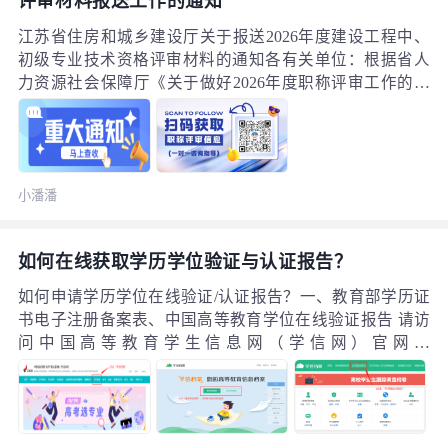
评审材料报送工作的通知
江苏省住房和城乡建设厅关于报送2026年度建设工程中、
初级专业技术资格评审材料的通知各有关单位：根据省人
力资源社会保障厅《关于做好2026年度职称评审工作的通
知》（苏人社函〔2026〕44号）要求，现将2026年度省住
房城乡建设厅建设工程中、初级专业技术资格评审工作有
关事项通知如下：一、申报评审范围及对象（一）在我省
省属事业单位、国有企业、有关院校从事建设工程专业技
小潘潘
术工作，与用人单位建立劳动（聘用）关系的专业技术人
才，符合相应资格条件的，可申报。
如何在线获取学历学位验证与认证报告？
如何申请学历学位在线验证/认证报告？一、教育部学历证
书电子注册备案表、中国高等教育学位在线验证报告 请访
问中国高等教育学生信息网（学信网）官网：
https://www.chsi.com.cn/。2. 点击页面顶部菜单栏中的“学信
档案”。3. 登录您的学信档案账号。如无账号，请先点击
“注册学信网账号”完成注册后再登录。4. 登录后，找到并
点击“在线验证报告”栏目。5. 根据您需要申请的验证报告