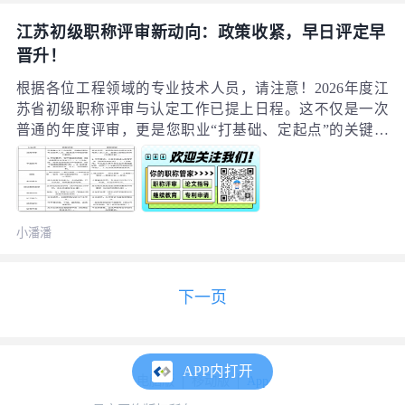
江苏初级职称评审新动向：政策收紧，早日评定早
晋升！
根据各位工程领域的专业技术人员，请注意！2026年度江
苏省初级职称评审与认定工作已提上日程。这不仅是一次
普通的年度评审，更是您职业“打基础、定起点”的关键一
步。今年初级的政策风向有哪些值得关注的变化？申报条
件究竟如何？将为您带来最清晰的解读。一、准入门槛正
在细化拔高过去，很多人认为初级职称“可有可无”。但现
在，情况已大不相同。根据江苏省及各市人社局的最新文
小潘潘
件规定，想取得中级职称，必须先拥有初级职称并满足规
定年限，且初级职称的认定路径正变得更加清晰和严格。
下一页
APP内打开
电脑版
移动版
App