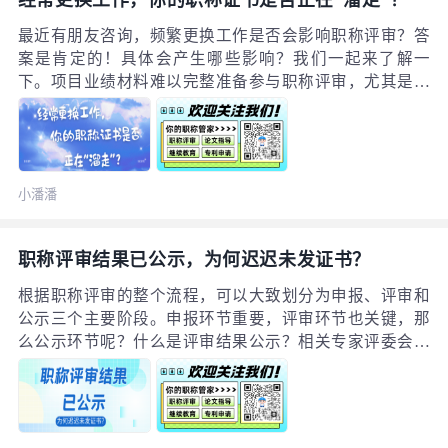
最近有朋友咨询，频繁更换工作是否会影响职称评审？答
案是肯定的！具体会产生哪些影响？我们一起来了解一
下。项目业绩材料难以完整准备参与职称评审，尤其是通
过当地人社局组织的统一评审时，必须提交与申报专业相
关的项目业绩材料。如果频繁更换工作，业绩材料的整理
会变得相当困难。申报工程师职称通常需要提供近3～5年
的业绩证明。若在这段时间内多次更换单位，材料整理将
小潘潘
十分繁琐。离职后，前单位是否愿意配合提供项目材料复
印件也存在不确定性。因此，在决定跳槽前，建议及时整
理并保存好在该单位参与过的项目资料。
职称评审结果已公示，为何迟迟未发证书？
根据职称评审的整个流程，可以大致划分为申报、评审和
公示三个主要阶段。申报环节重要，评审环节也关键，那
么公示环节呢？什么是评审结果公示？相关专家评委会完
成评审后，会对评审结果进行公示。出现在公示名单中的
人员，通常即表示在本年度职称评审中正式获得了相应的
职称任职资格。评审结果公示，是相关部门面向社会公开
信息、听取意见并接受监督的重要步骤。若有人在此期间