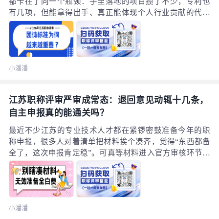
都卡在了同一个瓶颈：手里落地的项目攒了不少，专利也
有几项，但能拿得出手、真正能体现个人行业贡献的代表
性成果，始终不够亮眼。尤其是冲击副高、正高级职称
时，江苏评审规则越来越偏向“硬核实绩”，不再只看材料
厚度，更看重你在行业内的技术影响力和不可替代性。想
在成百上千份同批次申报材料里突围，很多人都开始提前
小潘潘
布局一条低门槛高含金量的赛道——参与团体标准编制。
今天就结合江苏本地的职称评审政策，把这件事讲透：为
什么越来越多工程师把团体标准，当成了高工申报的核心
江苏职称评审严审成常态：退回意见动辄十几条，
加分项。
自主申报真的能通关吗？
最近不少江苏的专业技术人才都在紧锣密鼓准备今年的职
称申报，很多人对着清单把材料挨个凑齐，觉得“东西都备
全了，这次申报肯定稳”。可真等材料进入官方审核环节才
反应过来——现在的退回通知早就不是过去一句笼统的“材
料不符合要求”，而是一份写满整改方向的几千字清单。以
前顶多退回一两条意见补完就能过审，现在一退就是十几
条甚至二十几条，不少人第一遍看完摸不着头脑，第二遍
小潘潘
捋完才发现：自己之前花了大半个月准备的大部分材料，