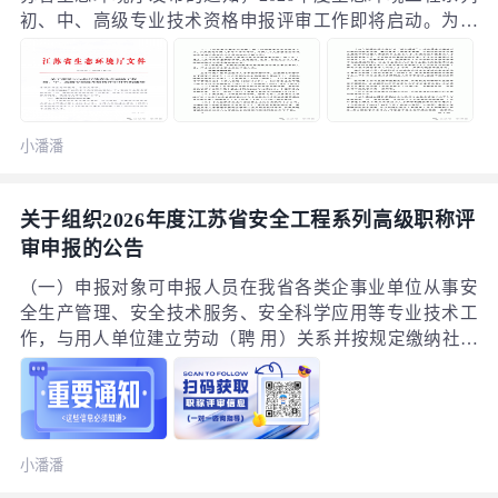
初、中、高级专业技术资格申报评审工作即将启动。为帮
助广大专业技术人员高效准备，现将关键信息与要点梳理
如下：一、 重要时间节点1. 系统申报时间：评审申报（助
理工程师、工程师、高级工程师、正高级工程师）：2026
年6月15日9:00至7月15日24:00。初定申报（满足直接初定
小潘潘
条件人员）：2026年6月15日9:00至9月30日24:00。
关于组织2026年度江苏省安全工程系列高级职称评
审申报的公告
（一）申报对象可申报人员在我省各类企事业单位从事安
全生产管理、安全技术服务、安全科学应用等专业技术工
作，与用人单位建立劳动（聘 用）关系并按规定缴纳社会
保险的专业技术人才；在我省就业的安全工程领域自由职
业者、港澳台专业技术人员；持有效外国人来华工作许可
证或江苏省海外高层次人才居住证的外籍人员。不得申报
人员公务员及参照公务员法管理的事业单位工作人员；已
小潘潘
办理离休、退休手续的人员；受党纪、政务或行政处分，
且仍在影响期内的人员。