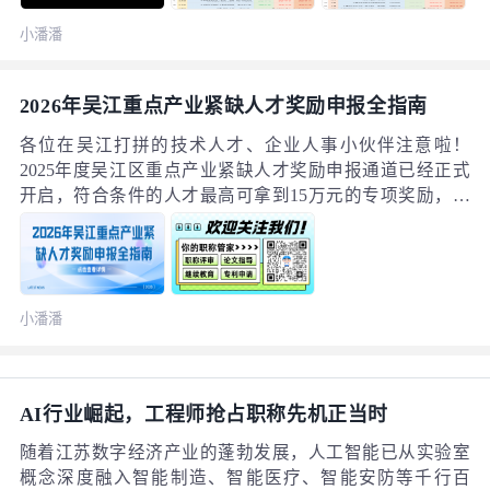
小潘潘
2026年吴江重点产业紧缺人才奖励申报全指南
各位在吴江打拼的技术人才、企业人事小伙伴注意啦！
2025年度吴江区重点产业紧缺人才奖励申报通道已经正式
开启，符合条件的人才最高可拿到15万元的专项奖励，申
报窗口期为6月29日至7月31日，错过就要再等一整年。今
天就把这份申报全攻略给大家理清楚，从奖励标准、申报
门槛到材料清单、避坑要点，一次性讲明白，帮大家顺利
完成申报。一、奖励梯度清晰：四档金额最高15万本次紧
小潘潘
缺人才奖励设置了6万、9万、12万、15万元四个梯度档
位，会根据人才的学历层次、技能等级、贡献积分进行综
合核算，符合条件的人才最高可一次性拿到15万元专项奖
励。
AI行业崛起，工程师抢占职称先机正当时
随着江苏数字经济产业的蓬勃发展，人工智能已从实验室
概念深度融入智能制造、智能医疗、智能安防等千行百