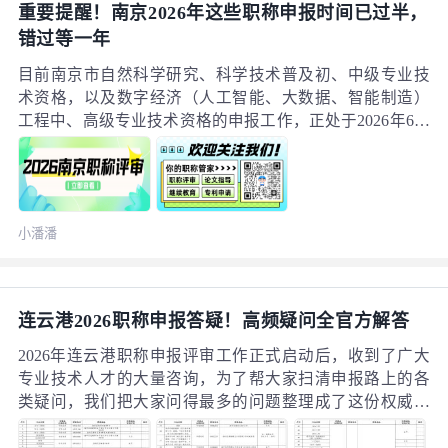
重要提醒！南京2026年这些职称申报时间已过半，
程技术人员攒了多年的专业能力的“官方通行证”。尤其在
错过等一年
江苏这个全国工程产业大省，职称制度始终是本地专业技
术人才评价体系的核心组成部分，根据江苏省人社厅发布
目前南京市自然科学研究、科学技术普及初、中级专业技
的多轮职称制度改革文件，职称评价的核心初衷从来不是
术资格，以及数字经济（人工智能、大数据、智能制造）
卡门槛，而是科学精准地评价专业技术人才的真实能力水
工程中、高级专业技术资格的申报工作，正处于2026年6月
平，实实在在助力人才成长发展。说白了，职称的本质从
12日至7月27日的申报窗口期，当前申报时间已过半，不少
来不是“多一张没用的证书”，而是你在整个行业里专业能
专业技术人才还在整理材料尚未提交，特此郑重提醒所有
力、技术价值的官方公认凭证。
符合条件的申报人，务必抓紧时间完成线上材料填报提
交，避免因错过截止时间影响本年度职称申报进度。根据
小潘潘
《南京市人力资源和社会保障局关于做好2026年度职称评
审工作的通知》（宁人社职〔2026〕5号）相关要求，为稳
妥有序推进2026年南京市自然科学研究、科学技术普及
初、中级专业技术资格，以及数字经济（人工智能、大数
连云港2026职称申报答疑！高频疑问全官方解答
据、智能制造）工程中、高级专业技术资格的评审申报工
作，本次申报的全流程细则如下：
2026年连云港职称申报评审工作正式启动后，收到了广大
专业技术人才的大量咨询，为了帮大家扫清申报路上的各
类疑问，我们把大家问得最多的问题整理成了这份权威解
答，看完就能避开90%的申报坑。一、哪里能查到今年的
官方申报通知？大家可以通过江苏人才服务云平台、连云