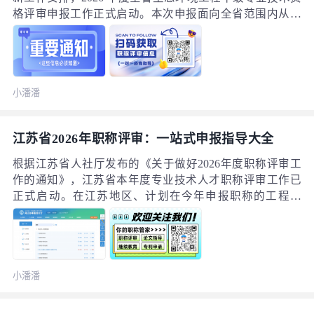
格评审申报工作正式启动。本次申报面向全省范围内从事
环境监测、环境工程治理、生态修复、环评编制、环保运
维、环境管理、环保技术研发、污染防治设计、环保检验
检测等岗位的专业技术人员。职称既是个人专业技术能力
的官方权威认定，也是岗位竞聘、薪资晋升、企业资质维
小潘潘
护、环保项目招投标、人才引进落户的核心依据。为方便
全省环保行业技术人员精准吃透申报政策、锁定关键申报
时间、规范准备线上线下申报材料，本文依托江苏省生态
江苏省2026年职称评审：一站式申报指导大全
环境厅官方通知，围绕申报范围、学历资历申报条件、继
续教育学时、业绩论文要求、线上申报流程、等核心要点
根据江苏省人社厅发布的《关于做好2026年度职称评审工
全面梳理解读，提醒符合申报条件的从业人员尽早规划筹
作的通知》，江苏省本年度专业技术人才职称评审工作已
备申报资料，在系统开放窗口期内完成网上填报提交与线
正式启动。在江苏地区、计划在今年申报职称的工程师
下材料报送，避免错过本年度唯一一次申报机会，所有申
们，可以着手准备了！工程师职称晋升路径一般为：技术
报规则、评审要求最终以江苏省生态环境厅官方发布文件
员 → 助理工程师 → 工程师（中级职称） → 高级工程师
为准江苏省生态环境厅。
（副高） → 正高级工程师（正高）。一、关注时间节点：
逾期不候，一年一次2026年江苏省职称评审工作现已全面
小潘潘
展开，各地、各评委会的申报时间有所不同，请务必以所
在地人社部门或评委会发布的官方通知为准。