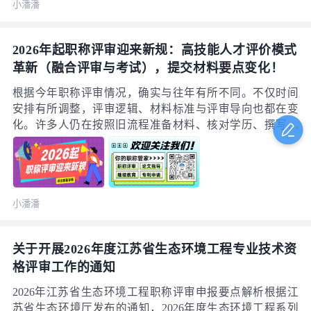
小潘潘
称） 博士学历，可直接初定；
2026年起职称评审迎来新规：高技能人才评价模式
革新（融合评审与考试），提交材料要点变化！
根据今年职称评审情况，确实与往年有所不同。不仅时间
安排有所调整，评审逻辑、材料标准与评审导向也都在变
化。许多人仍在按照旧流程准备材料、核对学历、撰写论
文……如果未能关注到今年的三大改革动向，即便准备得
再充分，最终也可能在系统环节被“刷下”。2026年职称评
审的3个重点变化阅读后，你将清楚自己需要补充哪些材
料、应提前做哪些准备、以及如何调整申报流程。建议收
小潘潘
藏本文，为自己争取更多通过评审的机会。
关于开展2026年度江苏省生态环境工程专业技术资
格评审工作的通知
2026年江苏省生态环境工程职称评审申报要点解析根据江
苏省生态环境厅发布的通知，2026年度生态环境工程系列