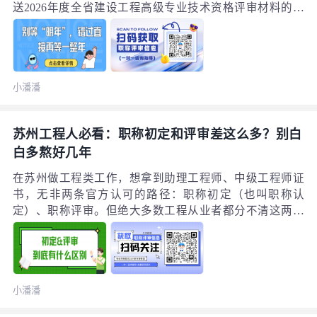
送2026年度全省建设工程高级专业技术资格评审材料的通
知》，直接把申报时间钉死在?6月11日—7月10日?，系统
到点直接零点关闭，全程没有任何补报通道。也就是说，
2025年夏天还在说“等明年再看看”的工程人，2026年夏天
要是还没启动准备，等来的根本不是下一个“明年”，而是
小潘潘
直接整整错过一整个申报周期，白白多等一整年。
苏州工程人必看：职称初定和评审差这么多？别白
白多熬好几年
在苏州做工程类工作，想拿到助理工程师、中级工程师证
书，无非两条官方认可的路径：职称初定（也叫职称认
定）、职称评审。但绝大多数工程从业者都分不清这两者
的区别，要么稀里糊涂错过初定的黄金窗口期，平白无故
多熬好几年才能拿证，要么盲目花大量时间准备评审材
料，最后做了一堆无用功。要注意的是，这两种方式拿到
的证书效力是完全等同的，都可以直接用于岗位加薪、企
小潘潘
业资质维护、积分落户、项目投标、内部岗位晋升，但两
者的申报门槛、时间周期、材料要求、最终通过率却天差