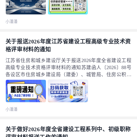
位聘用、薪资晋升的重要依据，每年仅组织一次申报，事
关广大工程技术人员的职业发展。为方便全市相关行业从
业人员集中了解申报政策、关键时间节点、材料规范及报
小潘潘
送要求，本文结合各主管部门官方公告，对三大专业申报
要点进行整合梳理，详细解读申报范围、学历资历条件、
线上线下申报流程、材料装订规范、评审方式等核心内
关于报送2026年度江苏省建设工程高级专业技术资
容，提醒符合条件的技术人员提前准备、按时申报，切勿
格评审材料的通知
错过本年度申报窗口期。所有申报要求及评审规则均以南
通市各评委会官方发布文件为准。
江苏省住房和城乡建设厅关于报送2026年度全省建设工程
高级专业技术资格评审材料的通知苏建函人〔2026〕88号
各设区市住房城乡建设局（建委）、城管局、住房公积金
管理中心，南京、无锡、苏州、南通园林（市政）局，省
各有关单位：根据《省人力资源社会保障厅关于做好2026
年度职称评审工作的通知》（苏人社函〔2026〕44号）要
求，现就2026年度全省建设工程高级专业技术资格评审工
小潘潘
作有关事项通知如下：
关于做好2026年度全省建设工程系列中、初级职称