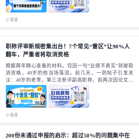
地，这个争论多年的问题，终于有了清晰明确的答案。直
接说核心结论：工龄决定养老金的底线，职称决定养老金
小潘潘
的上限；工龄是基础保障，职称拉开实质差距。 二者并非
对立关系，而是基础与加成的关系。但在退休待遇的实际
体现中，职称带来的回报，往往比很多人预想的更为显
著。
职称评审新规密集出台！7个常见“雷区”让90%人
翻车，严重者将取消资格
根据两年精心准备的材料，仅因一句“业绩不真实”就被取
消资格，48岁的他当场落泪。前几天，一则帖子引发关
注：48岁的老李，第三次参评副高职称，前两次因论文和
业绩材料被退回，第三次终于看到希望，却在公示期遭同
事举报“虚报工作量”。人社厅核查属实后，直接取消其资
格，且三年内不得再次申报。辛苦奋斗三年，最终只剩下
一纸“取消资格”的通知，其余一无所获。后台有位粉丝看
小潘潘
完后十分气愤：“那些平时表面一套背后一套、自己从不认
真准备材料的同事，凭什么对我的业绩指手画脚？为什么
他们能在背后轻易毁掉别人的前程？”
200份未通过申报的启示：超过50%的问题集中在